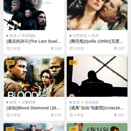
欧美
高清电影
伦理青涩
欧美
[最后的决斗]The Last Duel
[鹅毛笔]Quills (2000)[百度网
(2021)[百度网盘+迅雷云盘资
盘+迅雷云盘资源1080P超清
5 年前
2.69
5 年前
2.87
源1080P超清未删减][MP4/9.
未删减][MP4/8.0GB][中英字
8GB][中英字幕]
幕]
VIP
VIP
欧美
豆瓣榜单
欧美
高清电影
[血钻]Blood Diamond (200
[逃离“自由”电影院]Ucieczka
6)[百度网盘+迅雷云盘资源10
z kina ‘Wolność’ (1990)[百
4 年前
2.78
4 年前
2.87
80P超清未删减][MP4/10GB]
度网盘+迅雷云盘资源1080P
[中英字幕]
超清未删减][MP4/5.2GB][中
文字幕]
VIP
VIP