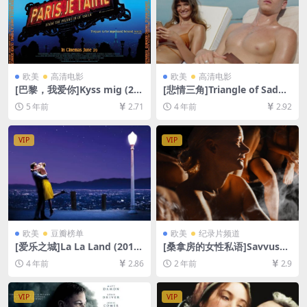
欧美
高清电影
欧美
高清电影
[巴黎，我爱你]Kyss mig (20
[悲情三角]Triangle of Sadne
11)[百度网盘+迅雷云盘资源1
ss (2022)[百度网盘+迅雷云盘
5 年前
2.71
4 年前
2.92
080P超清未删减][MP4/6.7G
资源1080P超清未删减][MP4/
B][原声中字]
9GB][中英字幕]
VIP
VIP
欧美
豆瓣榜单
欧美
纪录片频道
[爱乐之城]La La Land (2016)
[桑拿房的女性私语]Savvusan
[百度网盘+迅雷云盘资源1080
na sõsarad (2023)[百度网盘
4 年前
2.86
2 年前
2.9
P超清未删减][MP4/9GB][中
+夸克网盘1080P超清未删减
英字幕]
资源][网盘在线播放/下载][MP
4/2.5GB][中文字幕]
VIP
VIP