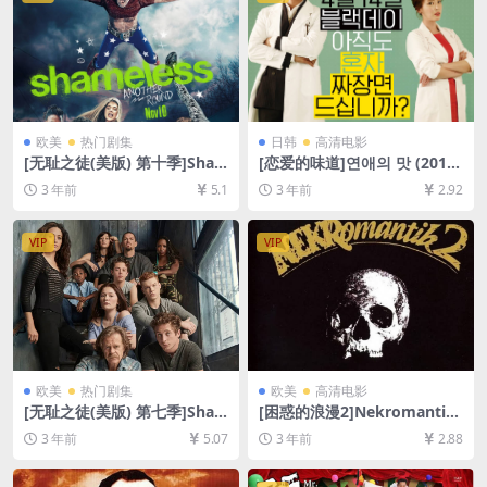
欧美
热门剧集
日韩
高清电影
[无耻之徒(美版) 第十季]Sha
[恋爱的味道]연애의 맛 (2015)
meless Season 10 (2019)[百
[百度网盘+迅雷云盘资源1080
3 年前
5.1
3 年前
2.92
度网盘+夸克网盘1080P超清
P超清未删减][MP4/6GB][韩
未删减资源][网盘在线播放/下
语中字]
载][MP4/36GB][中英字幕]
VIP
VIP
欧美
热门剧集
欧美
高清电影
[无耻之徒(美版) 第七季]Sha
[困惑的浪漫2]Nekromantik
meless Season 7 (2016)[百
2 (1991)[百度网盘+夸克网盘1
3 年前
5.07
3 年前
2.88
度网盘+夸克网盘1080P超清
080P超清未删减资源][网盘在
未删减资源][网盘在线播放/下
线播放/下载][MP4/6.6GB][中
载][MP4/36GB][中英字幕]
文字幕]