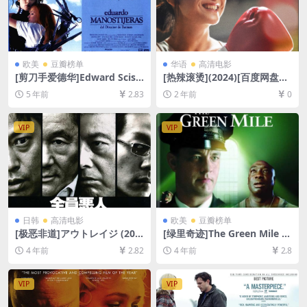
欧美
豆瓣榜单
华语
高清电影
[剪刀手爱德华]Edward Sciss
[热辣滚烫](2024)[百度网盘
orhands (1990)[百度网盘+迅
+夸克网盘1080P超清未删减
5 年前
2.83
2 年前
0
雷云盘资源1080P超清未删减]
资源][网盘在线播放/下载][MP
[MP4/6.7GB][中英字幕]
4/6.5GB][中文字幕]
VIP
VIP
日韩
高清电影
欧美
豆瓣榜单
[极恶非道]アウトレイジ (201
[绿里奇迹]The Green Mile (1
0)[百度网盘+迅雷云盘资源10
999)[百度网盘+迅雷云盘资源
4 年前
2.82
4 年前
2.8
80P超清未删减][MP4/7GB]
1080P超清未删减][MP4/12G
[日语中字]
B][中英字幕]
VIP
VIP