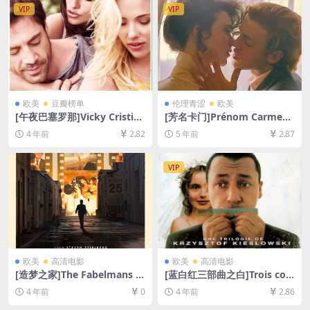
机无法在线播放，请下载防和
VIP
VIP
谐压缩包（含解压密码）】
欧美
豆瓣榜单
伦理青涩
欧美
[午夜巴塞罗那]Vicky Cristina
[芳名卡门]Prénom Carmen
Barcelona (2008)[百度网盘
(1983)[百度网盘+迅雷云盘资
4 年前
2.82
5 年前
2.87
+迅雷云盘资源1080P超清未
源1080P超清未删减][MP4/5
删减][MP4/6GB][中英字幕]
GB][原声中字]
VIP
欧美
高清电影
欧美
高清电影
[造梦之家]The Fabelmans (2
[蓝白红三部曲之白]Trois coul
022)[百度网盘+迅雷云盘资源
eurs: Blanc (1994)[百度网盘
4 年前
0
4 年前
2.86
1080P超清未删减][MP4/8G
+迅雷云盘资源1080P超清未
B][中英字幕]
删减][MP4/5.7GB][中文字幕]