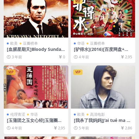
VIP
欧美
豆瓣榜单
华语
豆瓣榜单
[血腥星期天]Bloody Sunday
[驴得水](2016)[百度网盘+迅
(2002)[百度网盘+夸克网盘10
雷云盘资源1080P超清未删减]
3 年前
0
4 年前
2.95
80P超清未删减资源][网盘在
[MKV/3GB][中文字幕]
线播放/下载][MP4/6.9GB][中
文字幕]
VIP
VIP
伦理青涩
华语
欧美
高清电影
[玉蒲团之玉女心经]玉蒲團之
[我杀了我妈妈]J’ai tué ma m
玉女心經 (1996)[百度网盘+迅
ère (2009)[百度网盘+迅雷云
4 年前
2.95
5 年前
2.86
雷云盘资源1080P超清未删减]
盘资源1080P超清未删减][MP
[MP4/5.6GB][粤语中字]【手
4/6.3GB][原声中字]