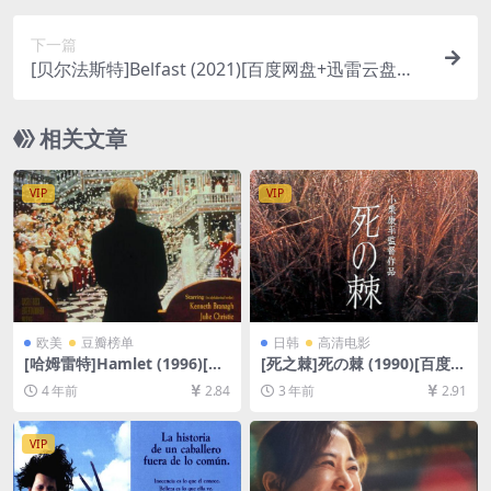
下一篇
[贝尔法斯特]Belfast (2021)[百度网盘+迅雷云盘资
源1080P超清未删减][MP4/6.2GB][中英字幕]
相关文章
VIP
VIP
欧美
豆瓣榜单
日韩
高清电影
[哈姆雷特]Hamlet (1996)[百
[死之棘]死の棘 (1990)[百度网
度网盘+迅雷云盘资源1080P
盘+夸克网盘1080P超清未删
4 年前
2.84
3 年前
2.91
超清未删减][MP4/15GB][中
减资源][网盘在线播放/下载]
文字幕]
[MP4/7.4GB][中文字幕]
VIP