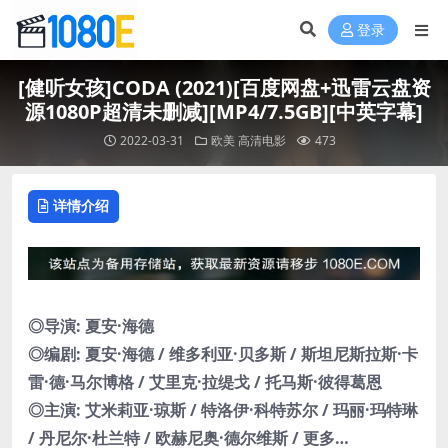
登录
[健听女孩]CODA (2021)[百度网盘+迅雷云盘资
源1080P超清未删减][MP4/7.5GB][中英字幕]
2022-03-31
欧美
高清电影
473
详情介绍
◎导演: 夏安·海德
◎编剧: 夏安·海德 / 维多利亚·贝多斯 / 斯坦尼斯拉斯·卡
雷·德·马尔博格 / 艾里克·拉缇戈 / 托马斯·彼得葛恩
◎主演: 艾米莉亚·琼斯 / 特洛伊·科特苏尔 / 玛丽·玛特琳
/ 丹尼尔·杜兰特 / 欧赫尼奥·德尔维斯 / 更多…