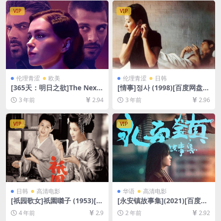
VIP
VIP
伦理青涩
欧美
伦理青涩
日韩
[365天：明日之欲]The Next
[情事]정사 (1998)[百度网盘
365 Days (2022)[百度网盘
+迅雷云盘资源1080P超清未
3 年前
2.94
3 年前
2.96
+夸克网盘1080P超清未删减
删减][MP4/6GB][韩语中字]
资源][网盘下载][MP4/6.8GB]
[中英字幕]【手机/平板无法在
VIP
VIP
线播放，请使用电脑下载防和
谐压缩包（含解压密码）】
日韩
高清电影
华语
高清电影
[祇园歌女]祇園囃子 (1953)[百
[永安镇故事集](2021)[百度网
度网盘+迅雷云盘资源1080P
盘+夸克网盘1080P超清未删
4 年前
2.9
2 年前
2.92
超清未删减][MP4/3.7GB][中
减资源][网盘在线播放/下载]