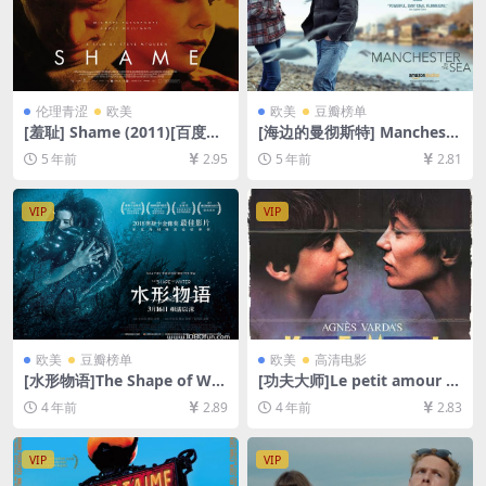
伦理青涩
欧美
欧美
豆瓣榜单
[羞耻] Shame (2011)[百度网
[海边的曼彻斯特] Mancheste
盘+夸克网盘+迅雷云盘资源10
r by the Sea (2016)[百度网
5 年前
2.95
5 年前
2.81
80P超清未删减][MP4/6GB]
盘+迅雷云盘资源1080P超清
[中英字幕]【手机/平板无法在
未删减][MP4/8.8GB][中英字
线播放，请使用电脑下载防和
幕]
VIP
VIP
谐压缩包（含解压密码）】
欧美
豆瓣榜单
欧美
高清电影
[水形物语]The Shape of Wat
[功夫大师]Le petit amour (1
er (2017)[百度网盘+迅雷云盘
988)[百度网盘+迅雷云盘资源
4 年前
2.89
4 年前
2.83
资源1080P超清未删减][MP4/
1080P超清未删减][MP4/5G
7.9GB][中英字幕]
B][中文字幕]
VIP
VIP