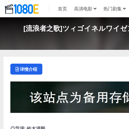
首页
高清电影
热门剧集
[流浪者之歌]ツィゴイネルワイゼン (
详情介绍
◎导演: 铃木清顺