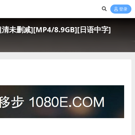
登录
删减][MP4/8.9GB][日语中字]