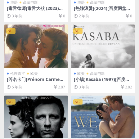
华语
高清电影
华语
高清电影
[毒舌律师]毒舌大狀 (2023)国
[热辣滚烫](2024)[百度网盘
语&粤语[百度网盘+迅雷云盘
+夸克网盘1080P超清未删减
3 年前
0
2 年前
0
资源1080P超清未删减][MKV/
资源][网盘在线播放/下载][MP
GB][中英字幕]
4/6.5GB][中文字幕]
VIP
VIP
伦理青涩
欧美
欧美
高清电影
[芳名卡门]Prénom Carmen
[小镇]Kasaba (1997)[百度网
(1983)[百度网盘+迅雷云盘资
盘+夸克网盘1080P超清资源]
5 年前
2.87
3 年前
2.82
源1080P超清未删减][MP4/5
[网盘在线播放/下载][MP4/5.
GB][原声中字]
3GB][中文字幕]
VIP
VIP