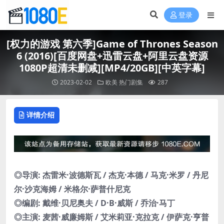
登录
[权力的游戏 第六季]Game of Thrones Season
6 (2016)[百度网盘+迅雷云盘+阿里云盘资源
1080P超清未删减][MP4/20GB][中英字幕]
2023-02-02
欧美
热门剧集
287
详情介绍
◎导演: 杰雷米·波德斯瓦 / 杰克·本德 / 马克·米罗 / 丹尼
尔·沙克海姆 / 米格尔·萨普什尼克
◎编剧: 戴维·贝尼奥夫 / D·B·威斯 / 乔治·马丁
◎主演: 麦茜·威廉姆斯 / 艾米莉亚·克拉克 / 伊萨克·亨普