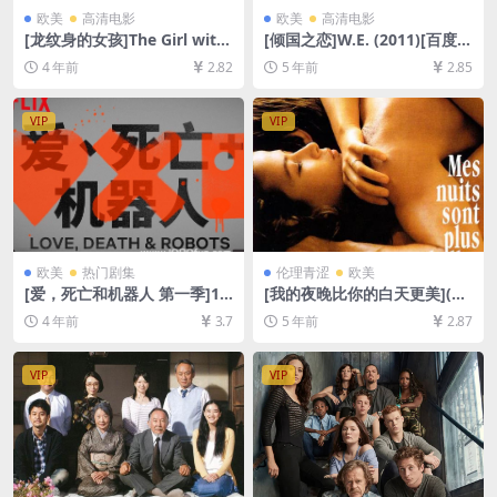
欧美
高清电影
欧美
高清电影
[龙纹身的女孩]The Girl with
[倾国之恋]W.E. (2011)[百度网
the Dragon Tattoo (2011)
盘+迅雷云盘资源1080P超清
4 年前
2.82
5 年前
2.85
[百度网盘+迅雷云盘资源1080
未删减][MP4/7.6GB][中英字
P超清未删减][MP4/10GB][中
幕]
英字幕]
VIP
VIP
欧美
热门剧集
伦理青涩
欧美
[爱，死亡和机器人 第一季]18
[我的夜晚比你的白天更美](19
集全 Love, Death & Robots
89)[百度网盘+迅雷云盘资源1
4 年前
3.7
5 年前
2.87
Season 1 (2019)[迅雷云盘资
080P超清未删减][MP4/6.6G
源1080P超清未删减][MP4/12
B][中英字幕]
GB][中英字幕]
VIP
VIP