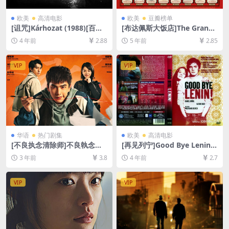
欧美
高清电影
欧美
豆瓣榜单
[诅咒]Kárhozat (1988)[百度
[布达佩斯大饭店]The Grand
网盘+迅雷云盘资源1080P超
Budapest Hotel (2014)[百度
4 年前
2.88
5 年前
2.85
清未删减][MP4/7.4GB][原声
网盘+迅雷云盘资源1080P超
中字]
清未删减][MP4/6.3GB][中英
字幕]
VIP
VIP
华语
热门剧集
欧美
高清电影
[不良执念清除师]不良執念清
[再见列宁]Good Bye Lenin!
除師 (2023)[百度网盘+迅雷云
(2003)[百度网盘+迅雷云盘资
3 年前
3.8
4 年前
2.7
盘资源1080P超清未删减][MP
源1080P超清未删减][MP4/7.
4/18GB][中文字幕]
8GB][中文字幕]
VIP
VIP