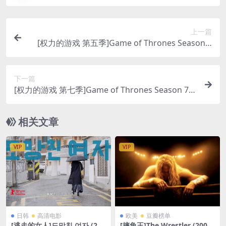
上一篇
[权力的游戏 第五季]Game of Thrones Season 5
(2015)[百度网盘+迅雷云盘+阿里云盘资源1080P超
清未删减][MP4/28GB][中英字幕]
下一篇
[权力的游戏 第七季]Game of Thrones Season 7
(2017)[百度网盘+迅雷云盘+阿里云盘资源1080P超
清未删减][MP4/22GB][中英字幕]
相关文章
VIP
VIP
日韩
高清电影
欧美
豆瓣榜单
[逃走的女人]도망친 여자 (202
[摔角王]The Wrestler (2008)