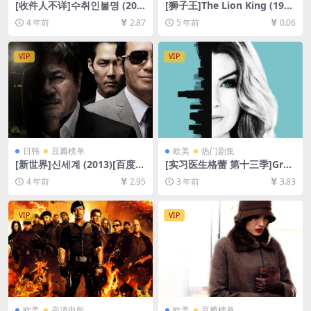
[收件人不详]수취인불명 (200
[狮子王]The Lion King (199
1)[百度网盘+迅雷云盘+夸克网
4)[百度网盘+迅雷云盘资源10
4 年前
2.87
5 年前
0.06
盘资源1080P超清未删减][MP
80P超清未删减][MP4/5.7GB]
4/7.4GB][韩语中字]
[中英字幕]
VIP
VIP
日韩
豆瓣榜单
欧美
热门剧集
[新世界]신세계 (2013)[百度网
[实习医生格蕾 第十三季]Gre
盘+夸克网盘1080P超清未删
y’s Anatomy Season 13 (20
4 年前
2.95
3 年前
3.83
减资源][网盘在线播放/下载]
16)[百度网盘+夸克网盘1080P
[MP4/7.8GB][韩语中字]
超清未删减资源][网盘在线播
放/下载][MP4/66GB][奈飞官
VIP
VIP
方中字]
欧美
高清电影
欧美
豆瓣榜单