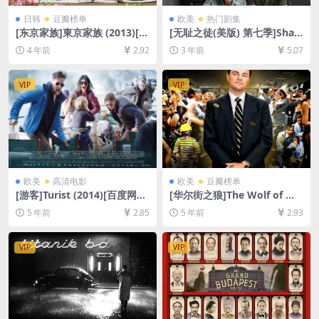
日韩
豆瓣榜单
欧美
热门剧集
[东京家族]東京家族 (2013)[百
[无耻之徒(美版) 第七季]Sha
度网盘+迅雷云盘资源1080P
meless Season 7 (2016)[百
4 年前
2.92
3 年前
5.07
超清未删减][MP4/9.2GB][日
度网盘+夸克网盘1080P超清
语中字]
未删减资源][网盘在线播放/下
载][MP4/36GB][中英字幕]
VIP
VIP
欧美
高清电影
欧美
豆瓣榜单
[游客]Turist (2014)[百度网盘
[华尔街之狼]The Wolf of Wa
+迅雷云盘资源1080P超清未
ll Street (2013)[百度网盘+夸
5 年前
2.85
5 年前
2.93
删减][MP4/7.8GB][中英字幕]
克网盘+迅雷云盘资源1080P
超清未删减][MP4/9.2GB][中
英字幕]【视频文件+防和谐压
VIP
VIP
缩包（含解压密码）】