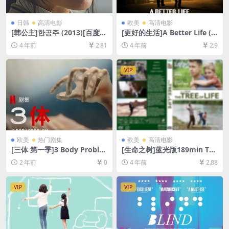
日韩
高清电影
欧美
高清电影
[韩公主]한공주 (2013)[百度网
[更好的生活]A Better Life (2
盘+迅雷云盘资源1080P超清
011)[百度网盘+迅雷云盘资源
4 年前
2.81
4 年前
2.9
未删减][MP4/7.2GB][韩语中
1080P超清未删减][MP4/6G
字]
B][中英字幕]
VIP
欧美
热门剧集
欧美
高清电影
[三体 第一季]3 Body Proble
[生命之树]蓝光版189min The
m Season 1 (2024)[百度网盘
Tree of Life (2011)[百度网盘
2 年前
0
4 年前
2.88
+夸克网盘1080P超清未删减
+迅雷云盘资源1080P超清未
资源][网盘在线播放/下载][MP
删减][MP4/11GB][中英字幕]
4/9GB][中英字幕]
VIP
VIP