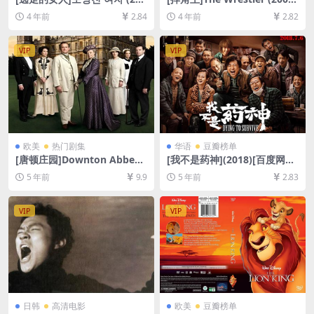
0)[百度网盘+迅雷云盘资源10
[百度网盘+迅雷云盘资源1080
4 年前
2.84
4 年前
2.82
80P超清未删减][MP4/5GB]
P超清未删减][MP4/7GB][中
[韩语中字]
英字幕]
VIP
VIP
欧美
热门剧集
华语
豆瓣榜单
[唐顿庄园]Downton Abbey
[我不是药神](2018)[百度网盘
(全6季)[百度网盘+迅雷云盘资
+迅雷云盘资源1080P超清][M
5 年前
9.9
5 年前
2.83
源1080P超清未删减][MP4/82
P4/7.5GB][国语中字]
GB][中英字幕]
VIP
VIP
日韩
高清电影
欧美
豆瓣榜单