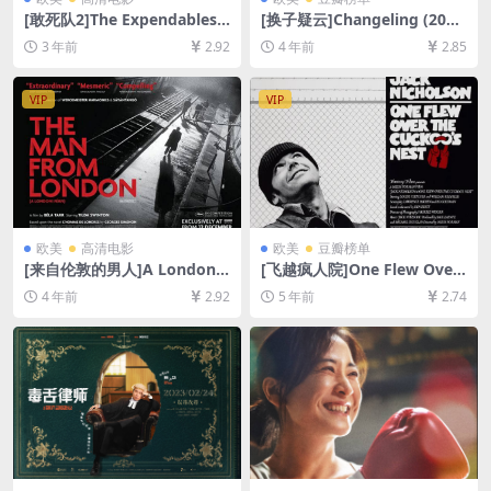
[敢死队2]The Expendables 2
[换子疑云]Changeling (200
(2012)[百度网盘+迅雷云盘资
8)[百度网盘+迅雷云盘资源10
3 年前
2.92
4 年前
2.85
源1080P超清未删减][MP4/6
80P超清未删减][MP4/8.6GB]
GB][中英字幕]
[中英字幕]
VIP
VIP
欧美
高清电影
欧美
豆瓣榜单
[来自伦敦的男人]A Londoni f
[飞越疯人院]One Flew Over
érfi (2007)[百度网盘+迅雷云
the Cuckoo’s Nest (1975)
4 年前
2.92
5 年前
2.74
盘资源1080P超清未删减][MP
[百度网盘+迅雷云盘资源1080
4/4.7GB][中文字幕]
P超清未删减][MP4/8.6GB][中
英字幕]