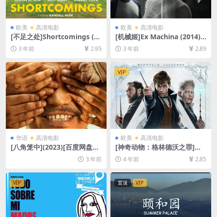
欧美
高清电影
欧美
高清电影
[不足之处]Shortcomings (20
[机械姬]Ex Machina (2014)
23)[百度网盘+夸克网盘1080P
[百度网盘+夸克网盘1080P超
3 年前
2.95
3 年前
2.89
超清未删减资源][网盘在线播
清未删减资源][网盘在线播放/
放/下载][MP4/3.3GB][中文字
下载][MP4/7GB][中英字幕]
幕]
VIP
华语
高清电影
欧美
高清电影
[八角笼中](2023)[百度网盘
[神奇动物：格林德沃之罪]加
+夸克网盘1080P超清未删减
长版 Fantastic Beasts: The
3 年前
4 年前
2.85
资源][网盘在线播放/下载][MP
Crimes of Grindelwald (201
4/7GB][中文字幕]
8)[百度网盘+迅雷云盘资源10
80P超清未删减][MP4/9.1GB]
VIP
置顶
VIP
[中英字幕]