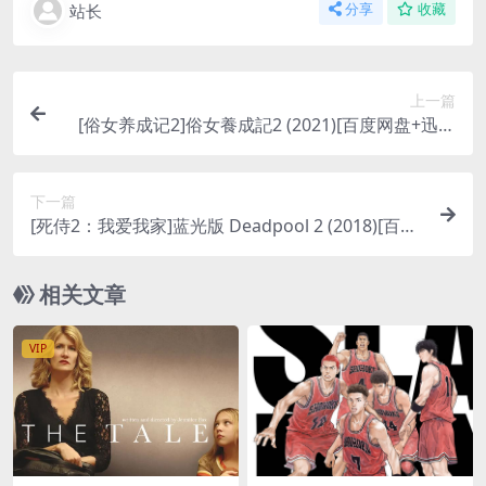
站长
分享
收藏
上一篇
[俗女养成记2]俗女養成記2 (2021)[百度网盘+迅雷
云盘+阿里云盘资源1080P超清未删减][MP4/15GB]
[中文字幕]
下一篇
[死侍2：我爱我家]蓝光版 Deadpool 2 (2018)[百度
网盘+迅雷云盘资源1080P超清未删减][MP4/7GB]
[中英字幕]
相关文章
VIP