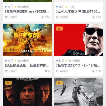
欧美
高清电影
华语
日韩
[复仇狗联盟]Strays (2023)[百
[三和人才市场 中国日结1500
度网盘+夸克网盘1080P超清
日元的年轻人们](2018)[百度
3 年前
2.94
3 年前
2.93
未删减资源][网盘在线播放/下
网盘+夸克网盘720P高清资源]
载][MP4/3.8GB][中文字幕]
[网盘在线播放/下载][MP4/1.
5GB][中文字幕][视频文件+防
VIP
和谐加密压缩包]
欧美
高清电影
日韩
高清电影
[疯狂的麦克斯：狂暴女神]Fur
[极恶非道3]アウトレイジ最終
iosa: A Mad Max Saga (202
章 (2017)[百度网盘+迅雷云盘
2 年前
0
4 年前
2.85
4)[百度网盘+夸克网盘1080P
资源1080P超清未删减][MP4/
超清未删减资源][网盘在线播
6.7GB][日语中字]
放/下载][MP4/10GB][官方中
VIP
VIP
英字幕]