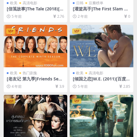
欧美
高清电影
日韩
豆瓣榜单
[信笺故事]The Tale (2018)[百
[灌篮高手]The First Slam Du
度网盘+迅雷云盘资源1080P
nk (2022)[百度网盘+夸克网
5 年前
2.76
2 年前
0
超清未删减][MP4/7.5GB][中
盘1080P超清未删减资源][网
英字幕]
盘在线播放/下载][MP4/7.8G
B][中文字幕]
VIP
VIP
欧美
热门剧集
欧美
高清电影
[老友记 第九季]Friends Seas
[倾国之恋]W.E. (2011)[百度网
on 9 (2002)[百度网盘+夸克网
盘+迅雷云盘资源1080P超清
4 年前
3.9
5 年前
2.85
盘资源1080P超清未删减][MP
未删减][MP4/7.6GB][中英字
4/34GB][中英字幕]
幕]
VIP
VIP