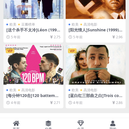
欧美
豆瓣榜单
欧美
高清电影
[这个杀手不太冷]Léon (1994)
[阳光情人]Sunshine (1999)
133min[百度网盘+迅雷云盘
[百度网盘+迅雷云盘资源1080
5 年前
2.75
5 年前
2.96
资源1080P超清未删减][MP4/
P超清未删减][MP4/10GB][中
8.5GB][中英字幕]
文字幕]
VIP
VIP
欧美
高清电影
欧美
高清电影
[每分钟120击]120 battemen
[蓝白红三部曲之白]Trois coul
ts par minute (2017)[百度网
eurs: Blanc (1994)[百度网盘
4 年前
2.71
4 年前
2.86
盘+迅雷云盘资源1080P超清
+迅雷云盘资源1080P超清未
未删减][MP4/8.6GB][中文字
删减][MP4/5.7GB][中文字幕]
幕]
首页
分类
会员
我的