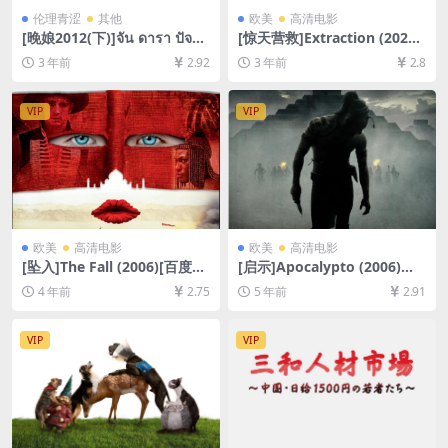
伦理青涩
其他
欧美
高清电影
[晚娘2012(下)]จัน ดารา ปัจฉิ
[惊天营救]Extraction (2020)
มบท (2013)[百度网盘+迅雷云
[百度网盘+迅雷云盘资源1080
3 年前
2.92
3 年前
2.8
盘资源1080P超清未删减][MP
P超清未删减][MP4/6.9GB][中
4/9GB][中英字幕]
英字幕]
VIP
VIP
欧美
高清电影
欧美
高清电影
[坠入]The Fall (2006)[百度网
[启示]Apocalypto (2006)完
盘+迅雷云盘资源1080P超清
整版[百度网盘+夸克网盘+迅
4 年前
2.75
5 年前
2.91
未删减][MP4/7GB][中文字幕]
雷云盘资源1080P超清未删减]
[MP4/8.5GB][中文字幕]
VIP
VIP