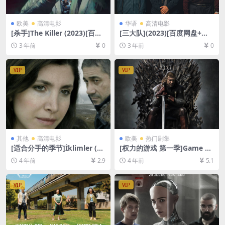
欧美
高清电影
华语
高清电影
[杀手]The Killer (2023)[百度
[三大队](2023)[百度网盘+夸
网盘+夸克网盘1080P超清未
克网盘1080P/2160P超清未删
3 年前
0
3 年前
0
删减资源][网盘在线播放/下
减资源][网盘在线播放/下载]
载][MP4/4.8GB][中英字幕]
[MP4/10GB][中文字幕]
VIP
VIP
其他
高清电影
欧美
热门剧集
[适合分手的季节]İklimler (20
[权力的游戏 第一季]Game of
06)[百度网盘+迅雷云盘资源1
Thrones Season 1 (2011)[百
4 年前
2.9
4 年前
5.1
080P超清未删减][MP4/6GB]
度网盘+迅雷云盘+阿里云盘资
[中文字幕]
源1080P超清未删减][MP4/31
GB][中英字幕]
VIP
VIP