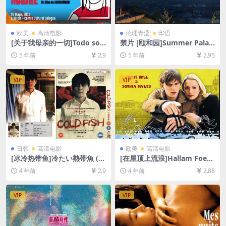
欧美
高清电影
伦理青涩
华语
[关于我母亲的一切]Todo sob
禁片 [颐和园]Summer Palac
re mi madre (1999)[百度网
e(2006)[百度网盘+夸克网盘
5 年前
2.9
5 年前
2.95
盘+迅雷云盘资源1080P超清
+迅雷云盘资源未删减1080P
未删减][MP4/6.5GB][中文字
高清][MP4/7GB][中英字幕]
幕]
VIP
VIP
日韩
高清电影
欧美
高清电影
[冰冷热带鱼]冷たい熱帯魚 (2
[在屋顶上流浪]Hallam Foe
010)[百度网盘+夸克网盘+迅
(2007)[百度网盘+迅雷云盘资
4 年前
2.9
4 年前
2.88
雷云盘资源1080P超清未删减]
源1080P超清未删减][MP4/6
[MP4/9.2GB][日语中字]
GB][中英字幕]
VIP
VIP