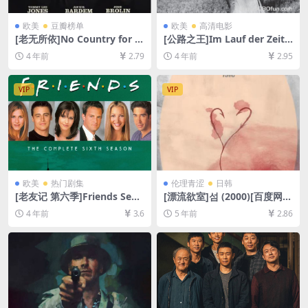
欧美
豆瓣榜单
欧美
高清电影
[老无所依]No Country for O
[公路之王]Im Lauf der Zeit
ld Men (2007)[百度网盘+迅
(1976)[百度网盘+迅雷云盘资
4 年前
2.79
4 年前
2.95
雷云盘资源1080P超清未删减]
源1080P超清未删减][MP4/11
[MP4/7.8GB][中英字幕]
GB][中文字幕]
VIP
VIP
欧美
热门剧集
伦理青涩
日韩
[老友记 第六季]Friends Seas
[漂流欲室]섬 (2000)[百度网盘
on 6 (1999)[百度网盘+夸克网
+迅雷云盘资源1080P超清][M
4 年前
3.6
5 年前
2.86
盘资源1080P超清未删减][MP
P4/5.8GB][韩语中字]【视频
4/31GB][中英字幕]
文件+防和谐压缩包（含解压
密码）】