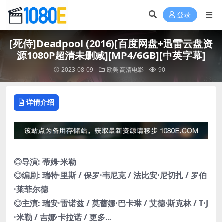
登录
[死侍]Deadpool (2016)[百度网盘+迅雷云盘资
源1080P超清未删减][MP4/6GB][中英字幕]
2023-08-09
欧美
高清电影
90
详情介绍
◎导演: 蒂姆·米勒
◎编剧: 瑞特·里斯 / 保罗·韦尼克 / 法比安·尼切扎 / 罗伯
·莱菲尔德
◎主演: 瑞安·雷诺兹 / 莫蕾娜·巴卡琳 / 艾德·斯克林 / T·J
·米勒 / 吉娜·卡拉诺 / 更多…