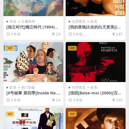
华语
豆瓣榜单
伦理青涩
欧美
[独立时代]獨立時代 (1994)高
[我的夜晚比你的白天更美](19
清修复版[百度网盘+夸克网盘
89)[百度网盘+迅雷云盘资源1
2 年前
2.8
5 年前
2.87
1080P超清未删减资源][网盘
080P超清未删减][MP4/6.6G
在线播放/下载][MP4/8.3GB]
B][中英字幕]
[中文字幕]
VIP
VIP
欧美
热门剧集
伦理青涩
欧美
[9号秘事 第四季]Inside No. 9
[强我]Baise-moi (2000)[百度
Season 4 (2018)[百度网盘
网盘+夸克网盘资源1080P超
2 年前
3.4
3 年前
2.93
+夸克网盘1080P超清未删减
清未删减][MP4/4GB][中文字
资源][网盘在线播放/下载][MP
幕][视频文件+防和谐加密压缩
4/6.7GB][中英字幕]
包]
VIP
VIP