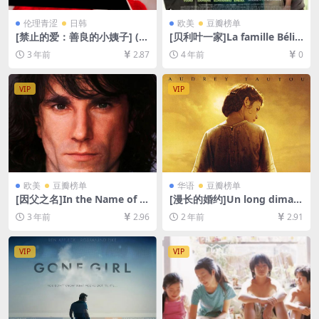
伦理青涩
日韩
欧美
豆瓣榜单
[禁止的爱：善良的小姨子] (2
[贝利叶一家]La famille Bélie
015)[百度网盘+夸克网盘720P
r (2014)[百度网盘+迅雷云盘
3 年前
2.87
4 年前
0
高清未删减资源][网盘在线播
资源1080P超清未删减][MP4/
放/下载][MP4/5.84GB][韩语
6.8GB][中英字幕]
中字]【手机/平板无法在线播
VIP
VIP
放，请使用电脑下载防和谐压
缩包（含解压密码）】
欧美
豆瓣榜单
华语
豆瓣榜单
[因父之名]In the Name of t
[漫长的婚约]Un long diman
he Father (1993)[百度网盘
che de fiançailles (2004)[百
3 年前
2.96
2 年前
2.91
+夸克网盘1080P超清未删减
度网盘+夸克网盘1080P超清
资源][网盘在线播放/下载][MP
未删减资源][网盘在线播放/下
4/8.4GB][中英字幕]
载][MP4/8.6GB][中文字幕]
VIP
VIP