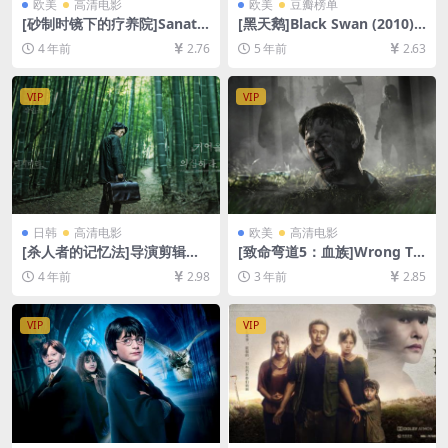
欧美
高清电影
欧美
豆瓣榜单
[砂制时镜下的疗养院]Sanato
[黑天鹅]Black Swan (2010)
rium pod Klepsydrą (1973)
[百度网盘+迅雷云盘资源1080
4 年前
2.76
5 年前
2.63
[百度网盘+迅雷云盘资源1080
P超清未删减][MP4/6.7GB][中
P超清未删减][MP4/7.9GB][中
英字幕]
文字幕]
VIP
VIP
日韩
高清电影
欧美
高清电影
[杀人者的记忆法]导演剪辑版
[致命弯道5：血族]Wrong Tu
살인자의 기억법 (2017)[百度
rn 5: Bloodlines (2012)[百度
4 年前
2.98
3 年前
2.85
网盘+迅雷云盘资源1080P超
网盘+迅雷云盘资源1080P超
清未删减][MP4/7.8GB][韩语
清未删减][MP4/5GB][中英字
中字]
幕]
VIP
VIP