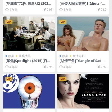
[犯罪都市2]범죄도시2 (2022)
[三傻大闹宝莱坞]3 Idiots (20
[百度网盘+迅雷云盘资源1080
09)[百度网盘+迅雷云盘资源1
4 年前
2.93
5 年前
2.87
P超清未删减][MP4/6GB][韩
080P超清未删减][MP4/11G
语中字]
B][中英字幕]
VIP
VIP
欧美
豆瓣榜单
欧美
高清电影
[聚焦]Spotlight (2015)[百度
[悲情三角]Triangle of Sadne
网盘+迅雷云盘资源1080P超
ss (2022)[百度网盘+迅雷云盘
4 年前
2.96
4 年前
2.92
清未删减][MP4/9GB][中英字
资源1080P超清未删减][MP4/
幕]
9GB][中英字幕]
VIP
VIP