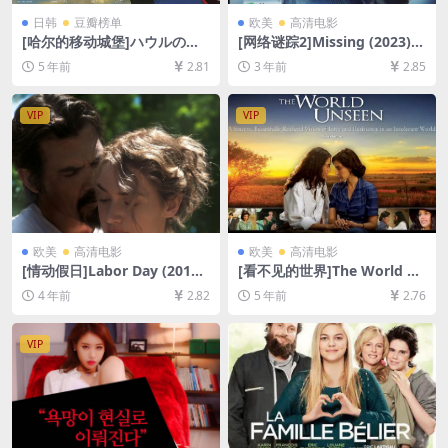
日韩
豆瓣榜单
欧美
高清电影
[哈尔的移动城堡]ハウルの動
[网络谜踪2]Missing (2023)
く城 (2004)[百度网盘+迅雷云
[百度网盘+迅雷云盘资源1080
5 年前
2.81
3 年前
2.85
盘资源1080P超清][MP4/7.7G
P超清未删减][MP4/6GB][中
B][日语中字]
英字幕]
VIP
VIP
欧美
高清电影
欧美
高清电影
[情动假日]Labor Day (2013)
[看不见的世界]The World U
[百度网盘+迅雷云盘资源1080
nseen (2007)[百度网盘+迅雷
4 年前
2.82
5 年前
2.76
P超清未删减][MP4/6.9GB][中
云盘资源1080P超清未删减]
英字幕]
[MP4/3.1GB][中英字幕]
VIP