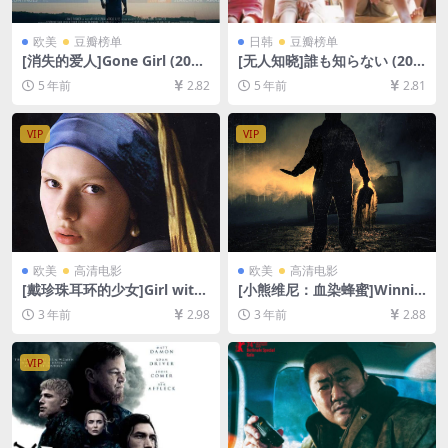
欧美
豆瓣榜单
日韩
豆瓣榜单
[消失的爱人]Gone Girl (201
[无人知晓]誰も知らない (200
4)[百度网盘+迅雷云盘资源10
4)[百度网盘+迅雷云盘资源10
5 年前
2.82
5 年前
2.81
80P超清未删减][MP4/9.5GB]
80P超清未删减][MP4/9.1GB]
[中英字幕]
[日语中字]
VIP
VIP
欧美
高清电影
欧美
高清电影
[戴珍珠耳环的少女]Girl with
[小熊维尼：血染蜂蜜]Winnie
a Pearl Earring (2003)[百度
the Pooh: Blood and Hone
3 年前
2.98
3 年前
2.88
网盘+夸克网盘1080P超清未
y (2023)[百度网盘+迅雷云盘
删减资源][网盘在线播放/下
资源1080P超清未删减][MP4/
载][MP4/6.2GB][中英字幕]
5GB][中文字幕]
VIP