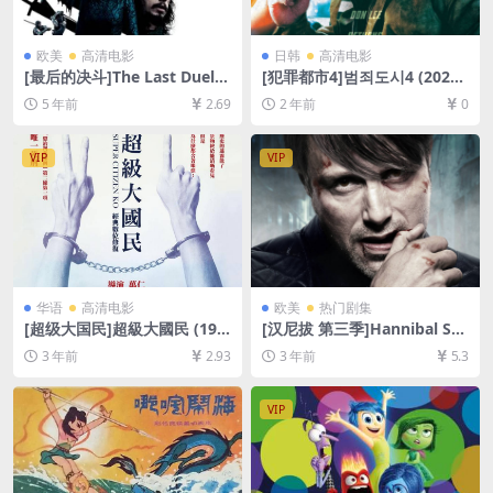
欧美
高清电影
日韩
高清电影
[最后的决斗]The Last Duel
[犯罪都市4]범죄도시4 (2024)
(2021)[百度网盘+迅雷云盘资
[百度网盘+夸克网盘1080P超
5 年前
2.69
2 年前
0
源1080P超清未删减][MP4/9.
清未删减资源][网盘在线播放/
8GB][中英字幕]
下载][MP4/6.7GB][韩语中字]
VIP
VIP
华语
高清电影
欧美
热门剧集
[超级大国民]超級大國民 (199
[汉尼拔 第三季]Hannibal Sea
6)[百度网盘+夸克网盘1080P
son 3 (2015)[百度网盘+迅雷
3 年前
2.93
3 年前
5.3
超清未删减资源][网盘在线播
云盘+阿里云盘资源1080P超
放/下载][MP4/7.6GB][中文字
清未删减][MP4/14GB][中英
幕]
字幕]
VIP