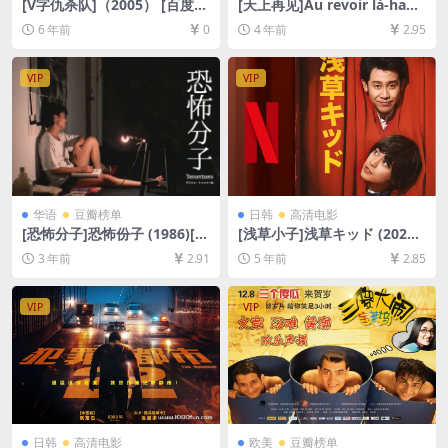
[V字仇杀队]（2005） [百度网
[天上再见]Au revoir là-haut
盘+夸克网盘资源1080P超清
(2017)[百度网盘+迅雷云盘资
6 年前
0
4 年前
2.95
未删减][MP4/7.8GB][中英字
源1080P超清未删减][MP4/7
幕]
GB][中文字幕]
VIP
VIP
华语
豆瓣榜单
日韩
高清电影
[恐怖分子]恐怖份子 (1986)[百
[浅草小子]浅草キッド (2021)
度网盘+夸克网盘+迅雷云盘资
[百度网盘+迅雷云盘资源1080
3 年前
2.91
5 年前
2.85
源1080P超清未删减][MP4/6
P超清未删减][MP4/8.0GB][日
GB][中文字幕]
语中字]
VIP
VIP
日韩
高清电影
欧美
豆瓣榜单