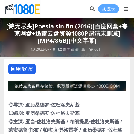
登录
[诗无尽头]Poesía sin fin (2016)[百度网盘+夸
克网盘+迅雷云盘资源1080P超清未删减]
[MP4/8GB][中文字幕]
2022-07-18
欧美
高清电影
661
详情介绍
◎导演: 亚历桑德罗·佐杜洛夫斯基
◎编剧: 亚历桑德罗·佐杜洛夫斯基
◎主演: 亚当·佐杜洛夫斯基 / 布朗提思·佐杜洛夫斯基 /
莱安德鲁·托布 / 帕梅拉·弗洛雷斯 / 亚历桑德罗·佐杜洛