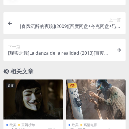
上一篇
[春风沉醉的夜晚](2009)[百度网盘+夸克网盘+迅雷
云盘资源1080P超清未删减][MP4/6.7GB][中文字幕
日版硬字]
下一篇
[现实之舞]La danza de la realidad (2013)[百度网
盘+夸克网盘资源1080P超清未删减][MP4/GB][中英
字幕]
相关文章
置顶
VIP
欧美
豆瓣榜单
欧美
高清电影