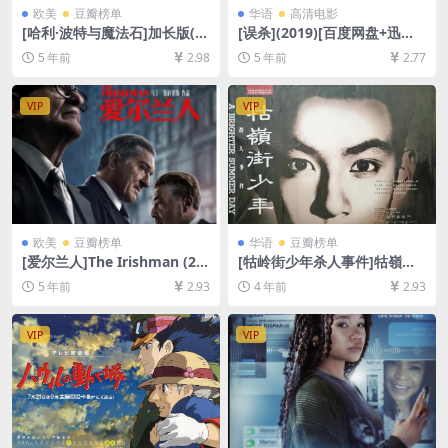
欧美
豆瓣榜单
华语
高清电影
[哈利·波特与魔法石]加长版(2
[误杀](2019)[百度网盘+迅雷
001)[百度网盘+迅雷云盘资源
云盘资源1080P超清未删减]
5 年前
2.98
5 年前
2.77
1080P超清未删减][MP4/10G
[MP4/7.4GB][原声中字]
B][中英字幕]
VIP
VIP
欧美
豆瓣榜单
华语
豆瓣榜单
[爱尔兰人]The Irishman (20
[牯岭街少年杀人事件]牯嶺街
19)完整版[百度网盘+夸克网盘
少年殺人事件 (1991)[百度网
5 年前
2.93
4 年前
2.93
+迅雷云盘资源1080P超清未
盘+迅雷云盘资源1080P超清
删减][MP4/12GB][中英字幕]
未删减][MP4/14GB][中文字
幕]
VIP
VIP