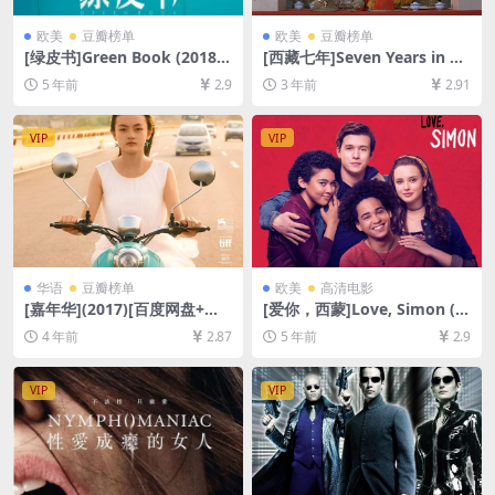
欧美
豆瓣榜单
欧美
豆瓣榜单
[绿皮书]Green Book (2018)
[西藏七年]Seven Years in Ti
[百度网盘+迅雷云盘资源1080
bet(1997)[百度网盘+夸克网
5 年前
2.9
3 年前
2.91
P超清未删减][MP4/8.4GB][中
盘1080P超清未删减资源][网
英字幕]
盘在线播放/下载][MP4/8.8G
B][中文字幕][视频文件+防和
VIP
VIP
谐加密压缩包]
华语
豆瓣榜单
欧美
高清电影
[嘉年华](2017)[百度网盘+迅
[爱你，西蒙]Love, Simon (2
雷云盘资源1080P超清未删减]
018)[百度网盘+迅雷云盘资源
4 年前
2.87
5 年前
2.9
[MP4/GB][中英字幕]
1080P超清未删减][MP4/7.0G
B][中英字幕]
VIP
VIP