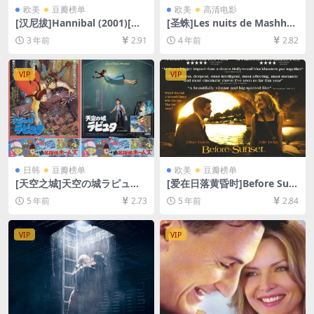
欧美
豆瓣榜单
欧美
高清电影
[汉尼拔]Hannibal (2001)[百
[圣蛛]Les nuits de Mashhad
度网盘+迅雷云盘资源1080P
(2022)[百度网盘+迅雷云盘资
3 年前
2.91
4 年前
2.82
超清未删减][MP4/7GB][中英
源1080P超清未删减][MP4/7.
字幕]
6GB][中英字幕]
VIP
VIP
日韩
豆瓣榜单
欧美
豆瓣榜单
[天空之城]天空の城ラピュタ
[爱在日落黄昏时]Before Sun
(1986)[百度网盘+迅雷云盘资
set (2004)[百度网盘+迅雷云
5 年前
2.73
5 年前
2.84
源1080P超清未删减][MP4/7.
盘资源1080P超清未删减][MP
8GB][日语中字]
4/5.1GB][中英字幕]
VIP
VIP