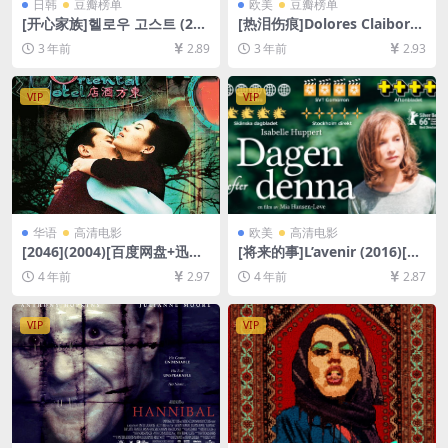
日韩
豆瓣榜单
欧美
豆瓣榜单
[开心家族]헬로우 고스트 (201
[热泪伤痕]Dolores Claiborn
0)[百度网盘+夸克网盘1080P
e (1995)[百度网盘+夸克网盘1
3 年前
2.89
3 年前
2.93
超清未删减资源][网盘在线播
080P超清未删减资源][网盘在
放/下载][MP4/7GB][中文字
线播放/下载][MP4/8.5GB][中
幕]
英字幕]
VIP
VIP
华语
高清电影
欧美
高清电影
[2046](2004)[百度网盘+迅雷
[将来的事]L’avenir (2016)[百
云盘资源1080P超清未删减]
度网盘+迅雷云盘资源1080P
4 年前
2.97
4 年前
2.87
[MP4/7.9GB][原声中字]
超清未删减][MP4/6GB][中文
字幕]
VIP
VIP