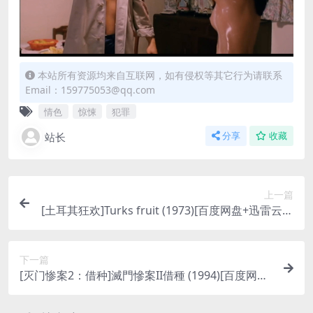
本站所有资源均来自互联网，如有侵权等其它行为请联系
Email：159775053@qq.com
情色
惊悚
犯罪
站长
分享
收藏
上一篇
[土耳其狂欢]Turks fruit (1973)[百度网盘+迅雷云盘
资源1080P超清未删减][MP4/3GB][原声中字]【手
机无法在线播放，请下载防和谐压缩包（含解压密
下一篇
码）】
[灭门惨案2：借种]滅門慘案II借種 (1994)[百度网盘
+迅雷云盘资源1080P超清未删减][MP4/5.8GB][原
声中字]【手机无法在线播放，请下载防和谐压缩包