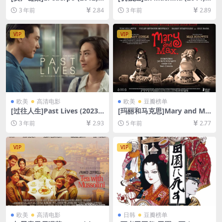
[百度网盘+迅雷云盘资源1080
[百度网盘+夸克网盘1080P超
3 年前
2.84
3 年前
2.89
P超清未删减][MP4/5GB][中
清未删减资源][网盘在线播放/
文字幕]
下载][MP4/7GB][中英字幕]
VIP
VIP
欧美
高清电影
欧美
豆瓣榜单
[过往人生]Past Lives (2023)
[玛丽和马克思]Mary and Ma
[百度网盘+夸克网盘1080P超
x (2009)[百度网盘+迅雷云盘
3 年前
2.93
5 年前
2.77
清未删减资源][网盘在线播放/
资源1080P超清未删减][MP4/
下载][MP4/9GB][中文字幕]
5.9GB][中英字幕]
VIP
VIP
欧美
高清电影
日韩
豆瓣榜单