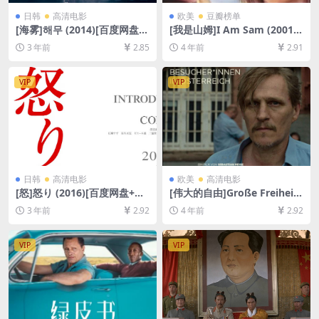
日韩
高清电影
欧美
豆瓣榜单
[海雾]해무 (2014)[百度网盘
[我是山姆]I Am Sam (2001)
+迅雷云盘资源1080P超清未
[百度网盘+迅雷云盘资源1080
3 年前
2.85
4 年前
2.91
删减][MP4/6.9GB][韩语中字]
P超清未删减][MP4/8.5GB][中
英字幕]
VIP
VIP
日韩
高清电影
欧美
高清电影
[怒]怒り (2016)[百度网盘+夸
[伟大的自由]Große Freiheit
克网盘1080P超清未删减资源]
(2021)[百度网盘+迅雷云盘资
3 年前
2.92
4 年前
2.92
[网盘在线播放/下载][MP4/8.
源1080P超清未删减][MP4/7.
9GB][中文字幕]
2GB][中文字幕]
VIP
VIP