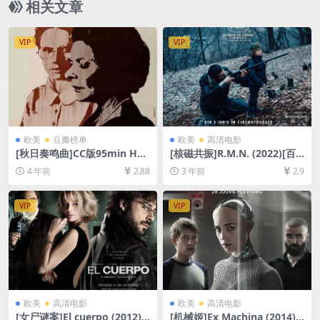
相关文章
（含解压密码）】
VIP
VIP
欧美
豆瓣榜单
欧美
高清电影
[秋日奏鸣曲]CC版95min Hös
[核磁共振]R.M.N. (2022)[百
tsonaten (1978)[百度网盘
度网盘+夸克网盘1080P超清
4 年前
2.88
3 年前
2.9
+迅雷云盘资源1080P超清未
未删减资源][网盘在线播放/下
删减][MP4/5.8GB][中文字幕]
载][MP4/8.3GB][中文字幕]
VIP
VIP
欧美
高清电影
欧美
高清电影
[女尸谜案]El cuerpo (2012)
[机械姬]Ex Machina (2014)