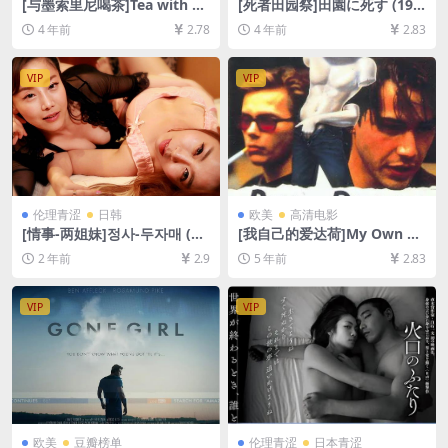
[与墨索里尼喝茶]Tea with M
[死者田园祭]田園に死す (197
ussolini (1999)[百度网盘+迅
4)[百度网盘+迅雷云盘资源10
4 年前
2.78
4 年前
2.83
雷云盘资源1080P超清未删减]
80P超清][MP4/6.2GB][日语
[MP4/7.1GB][中文字幕]
中字]
VIP
VIP
伦理青涩
日韩
欧美
高清电影
[情事-两姐妹]정사-두자매 (20
[我自己的爱达荷]My Own Pri
17)[百度网盘+夸克网盘1080P
vate Idaho (1991)[百度网盘
2 年前
2.9
5 年前
2.83
超清未删减资源][网盘下载][M
+迅雷云盘资源1080P超清未
P4/4.2GB][韩语中字]【手机/
删减][MP4/6.6GB][中英字幕]
平板无法在线播放，请使用电
VIP
VIP
脑下载防和谐压缩包（含解压
密码）】
欧美
豆瓣榜单
伦理青涩
日本青涩