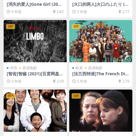
[消失的爱人]Gone Girl (201
[火口的两人]火口のふたり (2
4)[百度网盘+迅雷云盘资源10
019)[百度网盘+迅雷云盘资源
5 年前
2.82
5 年前
2.77
80P超清未删减][MP4/9.5GB]
1080P超清][MP4/6.3GB][日
[中英字幕]
语中字]【手机在线无法观看，
请下载防和谐压缩包（含解压
VIP
VIP
密码）】
华语
高清电影
欧美
高清电影
[智齿]智齒 (2021)[百度网盘
[法兰西特派]The French Dis
+迅雷云盘资源1080P超清未
patch (2021)[百度网盘+迅雷
5 年前
2.59
5 年前
2.79
删减][MP4/6.9GB][粤语中字]
云盘资源1080P超清未删减]
[MP4/6.7GB][原声中字]
VIP
VIP