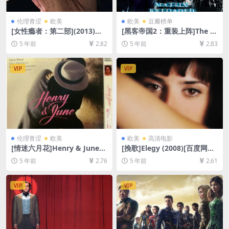
伦理青涩
欧美
欧美
豆瓣榜单
[女性瘾者：第二部](2013)导
[黑客帝国2：重装上阵]The M
演剪辑版[百度网盘+迅雷云盘
atrix Reloaded (2003)[百度
5 年前
2.82
5 年前
2.83
资源未删减1080P高清][MP4/
网盘+迅雷云盘资源1080P超
11GB][中英字幕]
清未删减][MP4/9.0GB][中英
字幕]
VIP
VIP
伦理青涩
欧美
欧美
高清电影
[情迷六月花]Henry & June
[挽歌]Elegy (2008)[百度网盘
(1990)[百度网盘+迅雷云盘资
+迅雷云盘资源1080P超清未
5 年前
2.76
5 年前
2.61
源1080P超清未删减][MP4/6.
删减][MP4/7.2GB][中英字幕]
9GB][中英字幕]【视频文件
+防和谐压缩包（含解压密
VIP
VIP
码）】