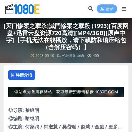
登录
[灭门惨案之孽杀]滅門慘案之孽殺 (1993)[百度网
盘+迅雷云盘资源720高清][MP4/3GB][原声中
字]【手机无法在线播放，请下载防和谐压缩包
（含解压密码）】
2023-05-10
伦理青涩
华语
455
详情介绍
◎导演: 黎继明
◎编剧: 黎继明
◎主演: 何家驹 / 钟淑慧 / 吴岱融 / 赵慧 / 金彪 / 更多…