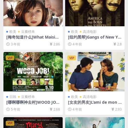
欧美
豆瓣榜单
欧美
高清电影
[梅奇知道什么]What Maisie
[纽约黑帮]Gangs of New Yo
Knew (2012)[百度网盘+夸克
rk (2002)[百度网盘+迅雷云盘
3 年前
2.86
4 年前
2.8
网盘1080P超清未删减资源]
资源1080P超清未删减][MP4/
[网盘在线播放/下载][MP4/6.
10GB][中英字幕]
3GB][中英字幕]
VIP
VIP
日韩
豆瓣榜单
欧美
高清电影
[哪啊哪啊神去村]WOOD JO
[女友的男友]L’ami de mon a
B！神去なあなあ日常 (2014)
mie (1987)[百度网盘+迅雷云
5 年前
2.68
4 年前
2.93
[百度网盘+夸克网盘+迅雷云
盘资源1080P超清未删减][MP
盘资源1080P超清未删减][MP
4/6GB][中文字幕]
4/7.5GB][日语中字]
VIP