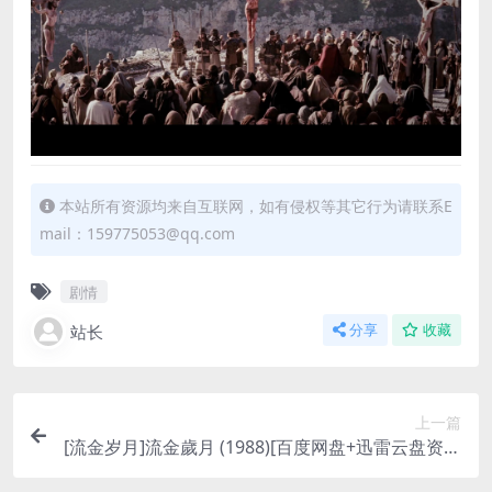
本站所有资源均来自互联网，如有侵权等其它行为请联系E
mail：159775053@qq.com
剧情
站长
分享
收藏
上一篇
[流金岁月]流金歲月 (1988)[百度网盘+迅雷云盘资源
1080P超清未删减][MP4/3.5GB][粤语中字]