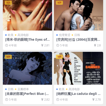
VIP
VIP
欧美
高清电影
伦理青涩
日韩
[塔米·菲的眼睛]The Eyes of T
[空房间]빈집 (2004)[百度网盘
ammy Faye (2021)[百度网盘
+迅雷云盘资源1080P超清未
4 年前
2.81
5 年前
2.8
+迅雷云盘资源1080P超清未
删减][MP4/5.2GB][韩语中字]
删减][MP4/8.2GB][中文字幕]
VIP
VIP
日韩
豆瓣榜单
欧美
高清电影
[未麻的部屋]Perfect Blue (19
[纳粹狂魔]La caduta degli d
97)[百度网盘+迅雷云盘资源1
ei (Götterdämmerung) (19
5 年前
2.82
4 年前
2.78
080P超清未删减][MP4/5.0G
69)[百度网盘+迅雷云盘资源1
B][日语中字]
080P超清未删减][MP4/10G