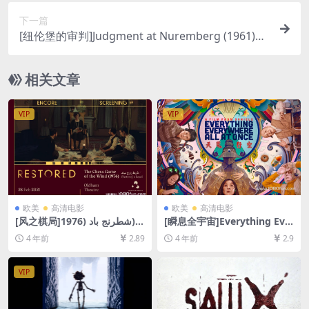
下一篇
[纽伦堡的审判]Judgment at Nuremberg (1961)
[百度网盘+迅雷云盘资源1080P超清未删减][MP4/1
0GB][中英字幕]
相关文章
VIP
VIP
欧美
高清电影
欧美
高清电影
[风之棋局]شطرنج باد (1976)
[瞬息全宇宙]Everything Eve
[百度网盘+迅雷云盘资源1080
rywhere All at Once (2022)
4 年前
2.89
4 年前
2.9
P超清未删减][MP4/6GB][中
[百度网盘+迅雷云盘资源1080
文字幕]
P超清未删减][MP4/8.8GB][中
文字幕]
VIP