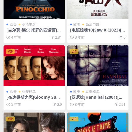
欧美
高清电影
欧美
高清电影
[吉尔莫·德尔·托罗的匹诺曹]G
[电锯惊魂10]Saw X (2023)[百
uillermo Del Toro’s Pinocch
度网盘+夸克网盘1080P超清
4 年前
2.81
3 年前
0
io (2022)[百度网盘+迅雷云盘
未删减资源][网盘在线播放/下
资源1080P超清未删减][MP4/
载][MP4/7.2GB][中英字幕]
7GB][中英字幕]
VIP
VIP
欧美
豆瓣榜单
欧美
豆瓣榜单
[布达佩斯之恋]Gloomy Sund
[汉尼拔]Hannibal (2001)[百
ay – Ein Lied von Liebe und
度网盘+迅雷云盘资源1080P
5 年前
2.9
3 年前
2.91
Tod (1999)[百度网盘+迅雷云
超清未删减][MP4/7GB][中英
盘资源1080P超清未删减][MP
字幕]
4/7.3GB][中英字幕]
VIP
VIP