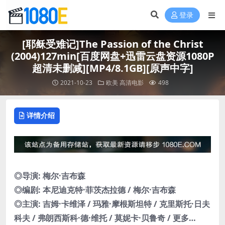
登录
[耶稣受难记]The Passion of the Christ
(2004)127min[百度网盘+迅雷云盘资源1080P
超清未删减][MP4/8.1GB][原声中字]
2021-10-23
欧美
高清电影
498
详情介绍
◎导演: 梅尔·吉布森
◎编剧: 本尼迪克特·菲茨杰拉德 / 梅尔·吉布森
◎主演: 吉姆·卡维泽 / 玛雅·摩根斯坦特 / 克里斯托·日夫
科夫 / 弗朗西斯科·德·维托 / 莫妮卡·贝鲁奇 / 更多…