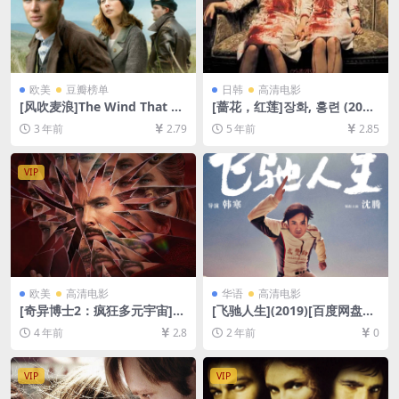
欧美
豆瓣榜单
日韩
高清电影
[风吹麦浪]The Wind That Sh
[蔷花，红莲]장화, 홍련 (200
akes the Barley (2006)[百度
3)完整版[百度网盘+迅雷云盘
3 年前
2.79
5 年前
2.85
网盘+夸克网盘1080P超清未
资源1080P超清未删减][MP4/
删减资源][网盘在线播放/下
7.1GB][韩语中字]
载][MP4/8GB][中英字幕]
VIP
欧美
高清电影
华语
高清电影
[奇异博士2：疯狂多元宇宙]D
[飞驰人生](2019)[百度网盘
octor Strange in the Multiv
+夸克网盘1080P超清未删减
4 年前
2.8
2 年前
0
erse of Madness (2022)[百
资源][网盘在线播放/下载][MP
度网盘+迅雷云盘资源1080P
4/6.3GB][中文字幕]
超清未删减][MP4/8GB][中英
VIP
VIP
字幕]