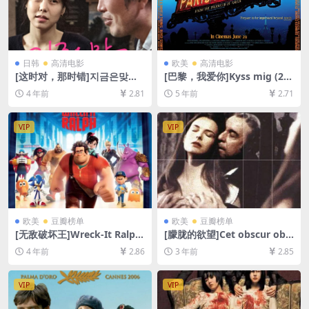
日韩
高清电影
欧美
高清电影
[这时对，那时错]지금은맞고
[巴黎，我爱你]Kyss mig (20
그때는틀리다 (2015)[百度网
11)[百度网盘+迅雷云盘资源1
4 年前
2.81
5 年前
2.71
盘+迅雷云盘资源1080P超清
080P超清未删减][MP4/6.7G
未删减][MP4/7.8GB][韩语中
B][原声中字]
字]
VIP
VIP
欧美
豆瓣榜单
欧美
豆瓣榜单
[无敌破坏王]Wreck-It Ralph
[朦胧的欲望]Cet obscur obje
(2012)[百度网盘+迅雷云盘资
t du désir (1977)[百度网盘
4 年前
2.86
3 年前
2.85
源1080P超清未删减][MP4/6.
+夸克网盘1080P超清未删减
5GB][中英字幕]
资源][网盘在线播放/下载][MP
4/6.3GB][中文字幕]
VIP
VIP