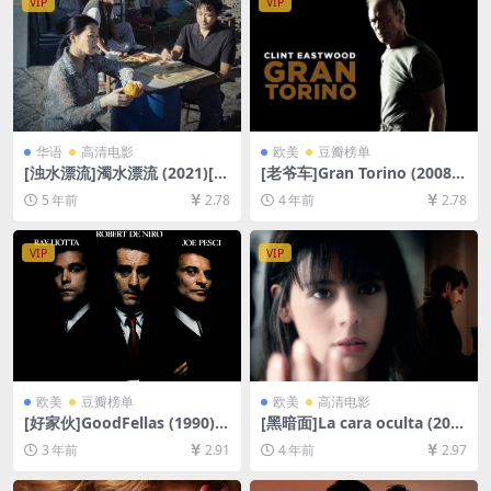
VIP
VIP
华语
高清电影
欧美
豆瓣榜单
[浊水漂流]濁水漂流 (2021)[百
[老爷车]Gran Torino (2008)
度网盘+迅雷云盘资源1080P
[百度网盘+迅雷云盘资源1080
5 年前
2.78
4 年前
2.78
超清未删减][MP4/6.3GB][粤
P超清未删减][MP4/7.5GB][中
语中字]
英字幕]
VIP
VIP
欧美
豆瓣榜单
欧美
高清电影
[好家伙]GoodFellas (1990)
[黑暗面]La cara oculta (201
[百度网盘+夸克网盘1080P超
1)[百度网盘+迅雷云盘资源10
3 年前
2.91
4 年前
2.97
清未删减资源][网盘在线播放/
80P超清未删减][MP4/5.8GB]
下载][MP4/9.2GB][中英字幕]
[中文字幕]