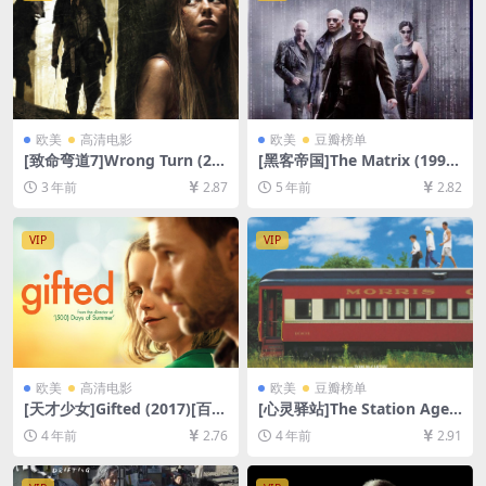
欧美
高清电影
欧美
豆瓣榜单
[致命弯道7]Wrong Turn (20
[黑客帝国]The Matrix (1999)
21)[百度网盘+迅雷云盘资源1
[百度网盘+迅雷云盘资源1080
3 年前
2.87
5 年前
2.82
080P超清未删减][MP4/7GB]
P超清未删减][MP4/8.9GB][中
[中英字幕]
英字幕]
VIP
VIP
欧美
高清电影
欧美
豆瓣榜单
[天才少女]Gifted (2017)[百度
[心灵驿站]The Station Agen
网盘+迅雷云盘资源1080P超
t (2003)[百度网盘+迅雷云盘
4 年前
2.76
4 年前
2.91
清未删减][MP4/6.5GB][中英
资源1080P超清未删减][MP4/
字幕]
5GB][中文字幕]