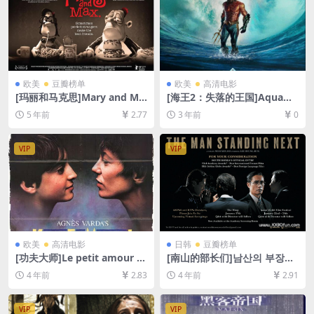
欧美
豆瓣榜单
欧美
高清电影
[玛丽和马克思]Mary and Ma
[海王2：失落的王国]Aquama
x (2009)[百度网盘+迅雷云盘
n and the Lost Kingdom (2
5 年前
2.77
3 年前
0
资源1080P超清未删减][MP4/
023)[百度网盘+夸克网盘1080
5.9GB][中英字幕]
P超清未删减资源][网盘在线播
放/下载][MP4/8.7GB][中英字
VIP
VIP
幕]
欧美
高清电影
日韩
豆瓣榜单
[功夫大师]Le petit amour (1
[南山的部长们]남산의 부장들
988)[百度网盘+迅雷云盘资源
(2020)[百度网盘+迅雷云盘资
4 年前
2.83
4 年前
2.91
1080P超清未删减][MP4/5G
源1080P超清未删减][MP4/7.
B][中文字幕]
2GB][韩语中字]
VIP
VIP