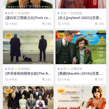
欧美
高清电影
其他
高清电影
[蓝白红三部曲之白]Trois coul
[乐土]Joyland (2022)[百度网
eurs: Blanc (1994)[百度网盘
盘+迅雷云盘资源1080P超清
4 年前
2.86
4 年前
2.89
+迅雷云盘资源1080P超清未
未删减][MP4/8GB][中文字幕]
删减][MP4/5.7GB][中文字幕]
VIP
VIP
欧美
高清电影
欧美
豆瓣榜单
[伊尼舍林的报丧女妖]The Ba
[莫娣]Maudie (2016)[百度网
nshees of Inisherin (2022)
盘+迅雷云盘资源1080P超清
4 年前
2.83
4 年前
2.91
[百度网盘+迅雷云盘资源1080
未删减][MP4/7.4GB][中英字
P超清未删减][MP4/7GB][中
幕]
英字幕]
VIP
VIP