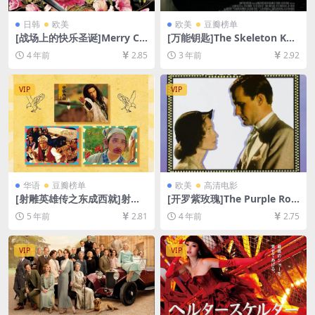
日韩
欧美
欧美
豆瓣榜单
[战场上的快乐圣诞]Merry Ch
[万能钥匙]The Skeleton Key
ristmas Mr. Lawrence (198
(2005)[百度网盘+夸克网盘10
4 年前
2.85
3 年前
2.92
3)[百度网盘+迅雷云盘资源10
80P超清未删减资源][网盘在
80P超清未删减][MP4/7.6GB]
线播放/下载][MP4/3.4GB][中
[中英字幕]
英字幕]
VIP
VIP
华语
豆瓣榜单
欧美
高清电影
[射雕英雄传之东成西就]射鵰
[开罗紫玫瑰]The Purple Ros
英雄傳之東成西就 (1993)[百
e of Cairo (1985)[百度网盘
5 年前
2.81
4 年前
2.75
度网盘+迅雷云盘资源1080P
+迅雷云盘资源1080P超清未
超清未删减][MKV/5.5GB][粤
删减][MP4/5GB][中英字幕]
语中字]
VIP
VIP