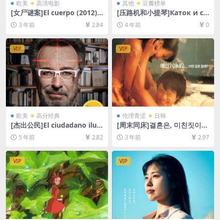
欧美
高清电影
其他
豆瓣榜单
[女尸谜案]El cuerpo (2012)
[压路机和小提琴]Каток и ск
[百度网盘+迅雷云盘资源1080
рипка (1961)[百度网盘+迅雷
3 年前
2.84
4 年前
0
P超清未删减][MP4/5GB][中
云盘资源1080P超清未删减]
文字幕]
[MP4/3GB][中文字幕]
VIP
VIP
欧美
高分经典
伦理青涩
日韩
[杰出公民]El ciudadano ilust
[周末同床]결혼은, 미친짓이다
re (2016)[百度网盘+夸克网盘
(2002)[百度网盘+迅雷云盘资
5 年前
2.82
3 年前
2.97
+迅雷云盘资源1080P超清未
源1080P超清未删减][MP4/6
删减][MP4/7.5GB][原声中字]
GB][韩语中字]
VIP
VIP