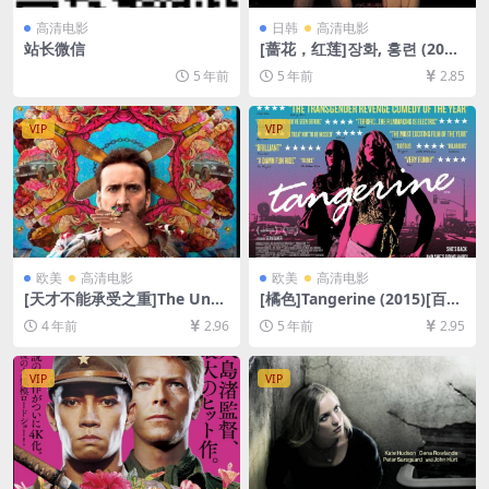
高清电影
日韩
高清电影
站长微信
[蔷花，红莲]장화, 홍련 (200
3)完整版[百度网盘+迅雷云盘
5 年前
5 年前
2.85
资源1080P超清未删减][MP4/
7.1GB][韩语中字]
VIP
VIP
欧美
高清电影
欧美
高清电影
[天才不能承受之重]The Unbe
[橘色]Tangerine (2015)[百度
arable Weight of Massive T
网盘+迅雷云盘资源1080P超
4 年前
2.96
5 年前
2.95
alent (2022)[百度网盘+迅雷
清未删减][MP4/5.5GB][中英
云盘资源1080P超清未删减]
字幕]
[MP4/6.7GB][中英字幕]
VIP
VIP