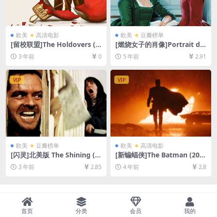
欧美
高清电影
欧美
豆瓣榜单
[留校联盟]The Holdovers (2
[燃烧女子的肖像]Portrait de
023)[百度网盘+夸克网盘1080
la jeune fille en feu (2019)
3 年前
0
5 年前
2.91
P超清未删减资源][网盘在线播
[百度网盘+迅雷云盘资源1080
放/下载][MP4/8.2GB][中英字
P超清未删减][MP4/6.5GB][中
幕]
英字幕]【视频文件+防和谐压
VIP
VIP
缩包（含解压密码）】
欧美
豆瓣榜单
欧美
高清电影
[闪灵]北美版 The Shining (1
[新蝙蝠侠]The Batman (202
980)[百度网盘+夸克网盘+迅
2)[百度网盘+迅雷云盘资源10
3 年前
2.85
4 年前
2.8
雷云盘资源1080P超清未删减]
80P超清未删减][MP4/11GB]
[MP4/9GB][中英字幕]
[中英字幕]
首页
分类
会员
我的