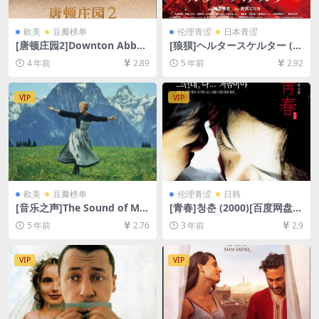
欧美
豆瓣榜单
伦理青涩
日本青涩
[唐顿庄园2]Downton Abbe
[狼狈]ヘルタースケルター (2
y: A New Era (2022)[百度网
012)完整版[百度网盘+迅雷云
4 年前
2.89
5 年前
2.92
盘+迅雷云盘资源1080P超清
盘资源1080P超清未删减][MP
未删减][MP4/8GB][中英字幕]
4/7.5GB][原声中日双语字幕]
【视频文件+防和谐压缩包
VIP
VIP
（含解压密码）】
欧美
豆瓣榜单
伦理青涩
日韩
[音乐之声]The Sound of Mu
[青春]청춘 (2000)[百度网盘
sic (1965)[百度网盘+迅雷云
+夸克网盘DVD原盘高清未删
5 年前
2.76
3 年前
2.9
盘资源1080P超清未删减][MP
减资源][网盘在线播放/下载]
4/11GB][中英字幕]
[MP4/4GB][韩语中字][视频文
件+防和谐加密压缩包]
VIP
VIP