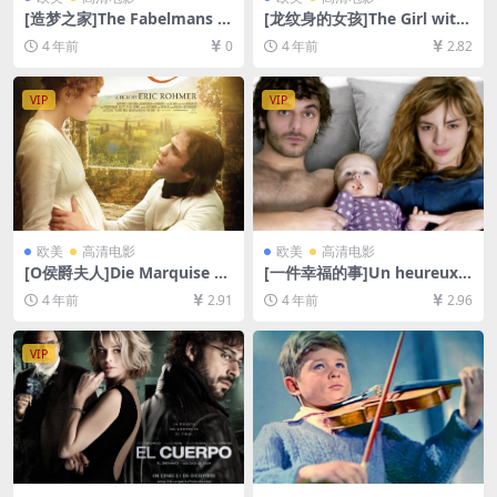
[造梦之家]The Fabelmans (2
[龙纹身的女孩]The Girl with
022)[百度网盘+迅雷云盘资源
the Dragon Tattoo (2011)
4 年前
0
4 年前
2.82
1080P超清未删减][MP4/8G
[百度网盘+迅雷云盘资源1080
B][中英字幕]
P超清未删减][MP4/10GB][中
英字幕]
VIP
VIP
欧美
高清电影
欧美
高清电影
[O侯爵夫人]Die Marquise vo
[一件幸福的事]Un heureux é
n O… (1976)[百度网盘+迅雷
vénement (2011)[百度网盘
4 年前
2.91
4 年前
2.96
云盘资源1080P超清未删减]
+迅雷云盘资源1080P超清未
[MP4/6GB][中文字幕]
删减][MP4/6.6GB][中文字幕]
VIP