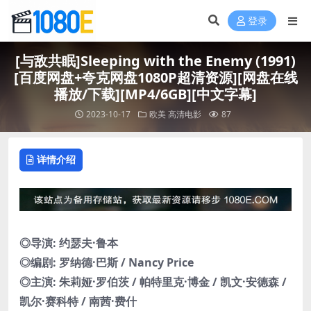
登录
[与敌共眠]Sleeping with the Enemy (1991)
[百度网盘+夸克网盘1080P超清资源][网盘在线
播放/下载][MP4/6GB][中文字幕]
2023-10-17
欧美
高清电影
87
详情介绍
◎导演: 约瑟夫·鲁本
◎编剧: 罗纳德·巴斯 / Nancy Price
◎主演: 朱莉娅·罗伯茨 / 帕特里克·博金 / 凯文·安德森 /
凯尔·赛科特 / 南茜·费什