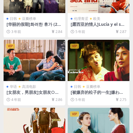
日韩
豆瓣榜单
伦理青涩
欧美
[华丽的假期]화려한 휴가 (200
[露西亚的情人]Lucía y el sex
7)[百度网盘+迅雷云盘资源10
o (2001)[百度网盘+迅雷云盘
3 年前
2.84
5 年前
2.87
80P超清未删减][MP4/7GB]
资源1080P超清未删减][MP4/
[韩语中字]
8.0GB][中英字幕]【视频文件
+防和谐压缩包（含解压密
VIP
VIP
码）】
华语
高清电影
日韩
豆瓣榜单
[女朋友，男朋友]女朋友○男
[被嫌弃的松子的一生]嫌われ
朋友 (2012)[百度网盘+迅雷云
松子の一生 (2006)[百度网盘
4 年前
2.86
5 年前
2.75
盘资源1080P超清未删减][MP
+迅雷云盘资源1080P超清未
4/6.8GB][中文字幕]
删减][MP4/8.4GB][日语中字]
VIP