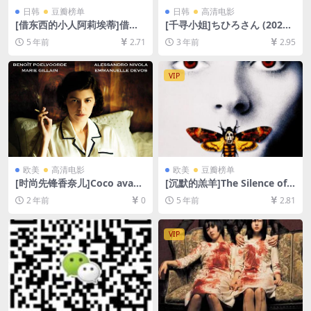
日韩
豆瓣榜单
日韩
高清电影
[借东西的小人阿莉埃蒂]借り
[千寻小姐]ちひろさん (2023)
ぐらしのアリエッティ (2010)
[百度网盘+迅雷云盘资源1080
5 年前
2.71
3 年前
2.95
[百度网盘+迅雷云盘资源1080
P超清未删减][MP4/7.6GB][日
P超清未删减][MP4/5.9GB][日
语中字]
语中字]
VIP
欧美
高清电影
欧美
豆瓣榜单
[时尚先锋香奈儿]Coco avant
[沉默的羔羊]The Silence of t
Chanel (2009)[百度网盘+夸
he Lambs (1991)[百度网盘
2 年前
0
5 年前
2.81
克网盘1080P超清未删减资源]
+迅雷云盘资源1080P超清未
[网盘在线播放/下载][MP4/7.
删减][MP4/7.7GB][中英字幕]
2GB][中文字幕]
VIP