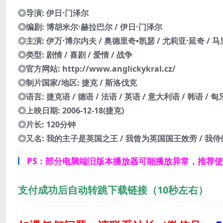
◎导演: 伊日·门泽尔
◎编剧: 博胡米尔·赫拉巴尔 / 伊日·门泽尔
◎主演: 伊万·博尔内夫 / 奥德里奇•凯瑟 / 尤莉亚·延奇 / 马里安·
◎类型: 剧情 / 喜剧 / 爱情 / 战争
◎官方网站: http://www.anglickykral.cz/
◎制片国家/地区: 捷克 / 斯洛伐克
◎语言: 捷克语 / 德语 / 法语 / 英语 / 意大利语 / 韩语 / 
◎上映日期: 2006-12-18(捷克)
◎片长: 120分钟
◎又名: 我的主子是英国之王 / 我曾为英国国王效劳 / 我侍候过英格兰国
PS：部分电脑端旧版本播放器可能播放异常，推荐
支付成功后自动转跳下载链接（10秒左右）