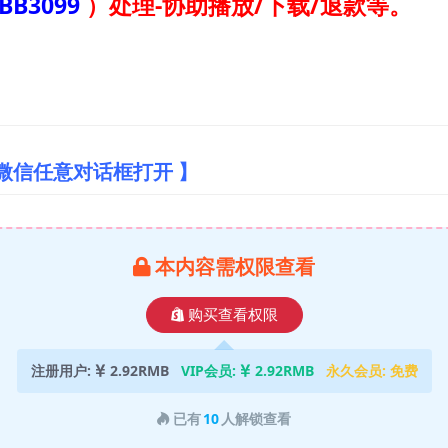
BB3099
）
处理-协助播放/下载/退款等。
微信任意对话框打开 】
本内容需权限查看
购买查看权限
注册用户:
2.92RMB
VIP会员:
2.92RMB
永久会员:
免费
已有
10
人解锁查看