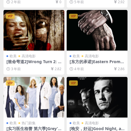
2 年前
0
5 年前
2.92
清未删减资源][网盘在线播放/
+迅雷云盘资源1080P超清未
下载][MP4/7.3GB][中英字幕]
删减][MP4/6.5GB][原声双语
字幕]【视频文件+防和谐压缩
VIP
VIP
包（含解压密码）】
欧美
高清电影
欧美
高清电影
[致命弯道2]Wrong Turn 2: D
[东方的承诺]Eastern Promis
ead End (2007)[百度网盘+迅
es (2007)[百度网盘+夸克网盘
3 年前
2.82
4 年前
2.86
雷云盘资源1080P超清未删减]
+迅雷云盘1080P超清未删减
[MP4/6GB][中英字幕]
资源][网盘在线播放/下载][MP
4/6.3GB][中文字幕]
VIP
VIP
欧美
热门剧集
欧美
高清电影
[实习医生格蕾 第六季]Grey’s
[晚安，好运]Good Night, an