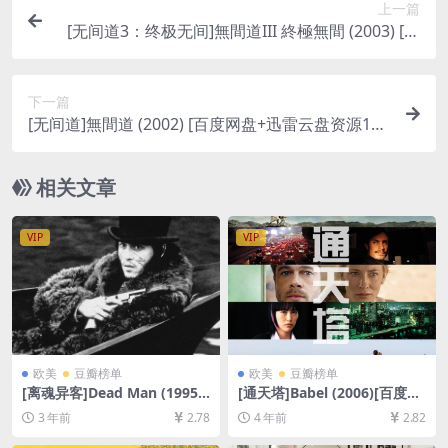
上一篇
[无间道3：终极无间]無間道III 終極無間 (2003) [百
度网盘+迅雷云盘资源1080P超清][MP4/7.0GB][粤
语原声中字]
下一篇
[无间道]無間道 (2002) [百度网盘+迅雷云盘资源108
0P超清][MP4/5.9GB][粤语原声中字]
相关文章
VIP
VIP
欧美
豆瓣榜单
欧美
豆瓣榜单
[离魂异客]Dead Man (1995)
[通天塔]Babel (2006)[百度网
[百度网盘+夸克网盘1080P超
盘+迅雷云盘资源1080P超清
3 年前
2.78
4 年前
2.82
清未删减资源][网盘在线播放/
未删减][MP4/9GB][中文字幕]
下载][MP4/7.6GB][中英字幕]