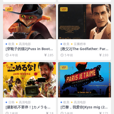
8.9GB][中英字幕]
P超清未删减][MP4/5.3GB][中
英字幕]
VIP
VIP
欧美
高清电影
欧美
豆瓣榜单
[穿靴子的猫2]Puss in Boots:
[教父2]The Godfather: Part
The Last Wish (2022)[百度
Ⅱ (1974)[百度网盘+迅雷云盘
4 年前
2.85
5 年前
2.93
网盘+迅雷云盘资源1080P超
资源1080P超清未删减][MP4/
清未删减][MP4/6GB][中英字
13GB][中英字幕]
幕]
VIP
VIP
日韩
高清电影
欧美
高清电影
[摄影机不要停！]カメラを止
[巴黎，我爱你]Kyss mig (20
めるな！ (2017)[百度网盘+夸
11)[百度网盘+迅雷云盘资源1
2 年前
2.8
5 年前
2.71