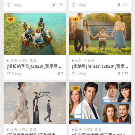
Anatomy Season 6 (2009)
d Good Luck. (2005)[百度网
3 年前
3.76
3 年前
2.92
[百度网盘+夸克网盘1080P超
盘+夸克网盘1080P超清未删
清未删减资源][网盘在线播放/
减资源][网盘在线播放/下载]
下载][MP4/67GB][奈飞官方
[MP4/6GB][中英字幕]
VIP
VIP
中字]
华语
热门剧集
日韩
欧美
[漫长的季节](2023)[百度网盘
[米纳里]Minari (2020)[百度
+迅雷云盘+阿里云盘资源1080
网盘+迅雷云盘资源1080P超
3 年前
3
4 年前
2.75
P超清未删减][MP4/7GB][中
清未删减][MP4/7.2GB][中文
字]
字幕]
VIP
华语
热门剧集
欧美
热门剧集