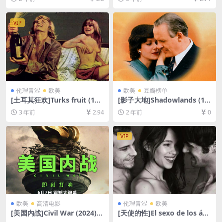
克网盘1080P超清未删减资源]
080P超清未删减][MP4/6.7G
[网盘在线播放/下载][MP4/6.
B][原声中字]
7GB][日语中字]
VIP
伦理青涩
欧美
欧美
豆瓣榜单
[土耳其狂欢]Turks fruit (197
[影子大地]Shadowlands (19
3)[百度网盘+迅雷云盘资源10
93)[百度网盘+夸克网盘1080P
3 年前
2.94
2 年前
0
80P超清未删减][MP4/3GB]
超清未删减资源][网盘在线播
[原声中字]【手机无法在线播
放/下载][MP4/7.9GB][中文字
放，请下载防和谐压缩包（含
幕]
VIP
解压密码）】
欧美
高清电影
伦理青涩
欧美
[美国内战]Civil War (2024)
[天使的性]El sexo de los án
[百度网盘+夸克网盘1080P超
geles (2012)完整版[百度网盘