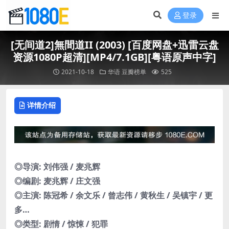
登录
[无间道2]無間道II (2003) [百度网盘+迅雷云盘
资源1080P超清][MP4/7.1GB][粤语原声中字]
2021-10-18
华语
豆瓣榜单
525
详情介绍
◎导演: 刘伟强 / 麦兆辉
◎编剧: 麦兆辉 / 庄文强
◎主演: 陈冠希 / 余文乐 / 曾志伟 / 黄秋生 / 吴镇宇 / 更
多…
◎类型: 剧情 / 惊悚 / 犯罪