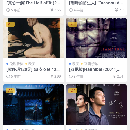
[真心半解]The Half of It (20
[湖畔的陌生人]L’Inconnu du
20)[百度网盘+迅雷云盘资源1
lac (2013)[百度网盘+迅雷云
5 年前
2.66
4 年前
2.9
080P超清未删减][MP4/6.6G
盘资源1080P超清未删减][MP
B][中英字幕]
4/5.9GB][原声中文字幕]【手
机无法在线播放，请下载防和
VIP
VIP
谐压缩包（含解压密码）】
伦理青涩
欧美
欧美
豆瓣榜单
[索多玛120天] Salò o le 120
[汉尼拔]Hannibal (2001)[百
giornate di Sodoma (1975)
度网盘+迅雷云盘资源1080P
5 年前
2.99
3 年前
2.91
[百度网盘+迅雷云盘资源1080
超清未删减][MP4/7GB][中英
P未删减][MP4/6.7GB][原声中
字幕]
字]【手机无法在线播放，请下
VIP
VIP
载防和谐压缩包（含解压密
码）】