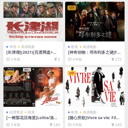
P超清未删减][MP4/11GB][中
英字幕]
VIP
华语
高清电影
欧美
高清电影
[长津湖](2021)[百度网盘+迅
[神奇动物：邓布利多之谜]Fa
雷云盘资源1080P超清未删减]
ntastic Beasts: The Secrets
5 年前
0
4 年前
2.72
[MP4/19GB][中英字幕]
of Dumbledore (2022)[百度
网盘+迅雷云盘资源1080P超
清未删减][MP4/8GB][中英字
VIP
VIP
幕]
伦理青涩
欧美
欧美
高清电影
[一树梨花压海棠]Lolita/洛丽
[随心所欲]Vivre sa vie: Film
塔 (1997)[百度网盘+迅雷云盘
en douze tableaux (1962)
5 年前
2.83
5 年前
2.83
资源1080P超清未删减][MP4/
[百度网盘+迅雷云盘资源1080