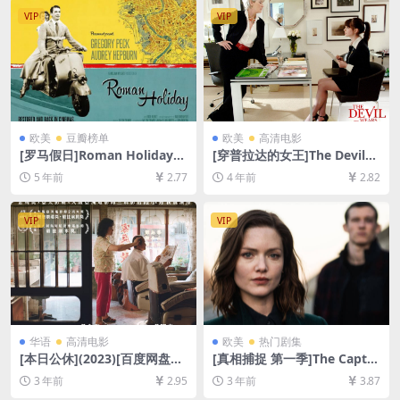
VIP
VIP
欧美
豆瓣榜单
欧美
高清电影
[罗马假日]Roman Holiday
[穿普拉达的女王]The Devil
(1953)[百度网盘+迅雷云盘资
Wears Prada (2006)[百度网
5 年前
2.77
4 年前
2.82
源1080P超清未删减][MP4/7.
盘+迅雷云盘资源1080P超清
5GB][中英字幕]
未删减][MP4/7GB][中英字幕]
VIP
VIP
华语
高清电影
欧美
热门剧集
[本日公休](2023)[百度网盘
[真相捕捉 第一季]The Captur
+迅雷云盘资源1080P超清未
e Season 1 (2019)[百度网盘
3 年前
2.95
3 年前
3.87
删减][MP4/6GB][中文字幕]
+迅雷云盘+阿里云盘资源1080