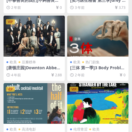
[不够善良的我们]不夠善良的
[实习医生格蕾 第三季]Grey’s
我們 (2024)[百度网盘+夸克网
Anatomy Season 3 (2006)
2 年前
0
3 年前
3.73
盘1080P超清未删减资源][网
[百度网盘+夸克网盘1080P超
盘在线播放/下载][MP4/26G
清未删减资源][网盘在线播放/
B][中文字幕]
下载][MP4/69GB][奈飞官方
VIP
中字]
欧美
豆瓣榜单
欧美
热门剧集
[唐顿庄园]Downton Abbey
[三体 第一季]3 Body Proble
(2019)[百度网盘+迅雷云盘资
m Season 1 (2024)[百度网盘
4 年前
2.88
2 年前
0
源1080P超清未删减][MP4/7.
+夸克网盘1080P超清未删减
8GB][中英字幕]
资源][网盘在线播放/下载][MP
4/9GB][中英字幕]
VIP
VIP
欧美
高清电影
伦理青涩
欧美