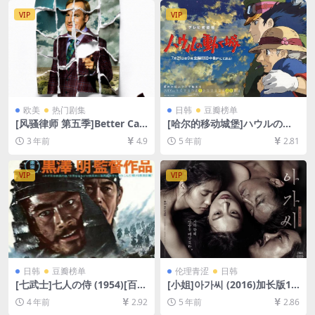
载][MP4/5.5GB][中英字幕]
VIP
VIP
欧美
热门剧集
日韩
豆瓣榜单
[风骚律师 第五季]Better Call
[哈尔的移动城堡]ハウルの動
Saul Season 5 (2020)[百度网
く城 (2004)[百度网盘+迅雷云
3 年前
4.9
5 年前
2.81
盘+迅雷云盘+阿里云盘资源10
盘资源1080P超清][MP4/7.7G
80P超清未删减][MP4/13GB]
B][日语中字]
[中英字幕]
VIP
VIP
日韩
豆瓣榜单
伦理青涩
日韩
[七武士]七人の侍 (1954)[百度
[小姐]아가씨 (2016)加长版16
网盘+迅雷云盘资源1080P超
8min[百度网盘+夸克网盘+迅
4 年前
2.92
5 年前
2.86
清未删减][MP4/10GB][日语
雷云盘资源1080P超清][MP4/