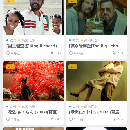
VIP
VIP
欧美
高清电影
欧美
高清电影
[国王理查德]King Richard (2
[谋杀绿脚趾]The Big Lebows
021)[百度网盘+迅雷云盘资源
ki (1998)[百度网盘+迅雷云盘
4 年前
2.85
4 年前
2.81
1080P超清未删减][MP4/9.3G
资源1080P超清未删减][MP4/
B][中文字幕]
7.6GB][中英字幕]
VIP
VIP
日韩
豆瓣榜单
日韩
高清电影
[花魁]さくらん (2007)[百度网
[绿洲]오아시스 (2002)[百度网
盘+夸克网盘1080P超清未删
盘+迅雷云盘资源1080P超清
2 年前
2.91
4 年前
2.82
减资源][网盘在线播放/下载]
未删减][MP4/8.4GB][韩语中
[MP4/7GB][中文字幕]
字]