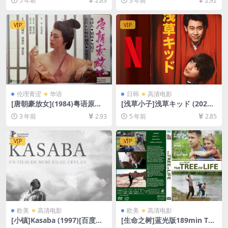
5 年前
2.83
3 年前
2.92
云盘资源1080P超清未删减]
盘资源1080P超清未删减][MP
[MP4/5.9GB][原声中字]【视
4/9GB][中英字幕]
频文件+防和谐压缩包（含解
VIP
VIP
压密码）】
伦理青涩
华语
日韩
高清电影
[唐朝豪放女](1984)粤语原声
[浅草小子]浅草キッド (2021)
&国语配音[百度网盘+迅雷云
[百度网盘+迅雷云盘资源1080
3 年前
2.93
5 年前
2.85
盘资源1080P超清未删减][MP
P超清未删减][MP4/8.0GB][日
4/5.6GB][中文字幕]
语中字]
VIP
VIP
欧美
高清电影
欧美
高清电影
[小镇]Kasaba (1997)[百度网
[生命之树]蓝光版189min The