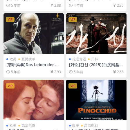
整版[百度网盘+迅雷云盘资源
[百度网盘+迅雷云盘资源1080
5 年前
2.88
4 年前
2.85
1080P超清未删减][MP4/7.4G
P超清未删减][MP4/7.5GB][日
B][日语中字]【视频文件+防和
语中字]
谐压缩包（含解压密码）】
VIP
VIP
欧美
豆瓣榜单
伦理青涩
日韩
[窃听风暴]Das Leben der An
[奸臣]간신 (2015)[百度网盘
deren (2006)[百度网盘+夸克
+迅雷云盘资源1080P超清][M
5 年前
2.93
5 年前
2.68
网盘+迅雷云盘资源1080P超
P4/8.4GB][韩语中字]【视频
清未删减][MP4/8.7GB][原声
文件+防和谐压缩包（含解压
中字]
密码）】
VIP
VIP
欧美
高清电影
欧美
高清电影