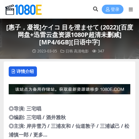
登录
[惠子，凝视]ケイコ 目を澄ませて (2022)[百度
网盘+迅雷云盘资源1080P超清未删减]
[MP4/6GB][日语中字]
2023-03-05
日韩
高清电影
347
详情介绍
◎导演: 三宅唱
◎编剧: 三宅唱 / 酒井雅秋
◎主演: 岸井雪乃 / 三浦友和 / 仙道敦子 / 三浦诚己 / 松
浦慎一郎 / 更多…