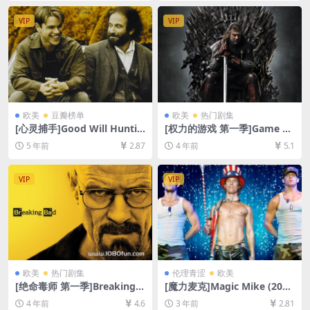
中字]
10GB][韩语中字]【视频文件
+防和谐压缩包（含解压密
VIP
VIP
码）】
欧美
豆瓣榜单
欧美
热门剧集
[心灵捕手]Good Will Huntin
[权力的游戏 第一季]Game of
g (1997)[百度网盘+迅雷云盘
Thrones Season 1 (2011)[百
5 年前
2.87
4 年前
5.1
资源1080P超清未删减][MP4/
度网盘+迅雷云盘+阿里云盘资
8.2GB][中英字幕]
源1080P超清未删减][MP4/31
GB][中英字幕]
VIP
VIP
欧美
热门剧集
伦理青涩
欧美
[绝命毒师 第一季]Breaking B
[魔力麦克]Magic Mike (201
ad Season 1 (2008)[百度网
2)[百度网盘+夸克网盘1080P
4 年前
4.6
3 年前
2.81
盘+夸克网盘1080P超清未删
超清未删减资源][网盘在线播