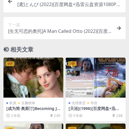
[鸢]とんび (2022)[百度网盘+迅雷云盘资源1080P超
清未删减][MP4/9GB][日语中字]
下一篇
[生无可恋的奥托]A Man Called Otto (2022)[百度网
盘+迅雷云盘资源1080P超清未删减][MP4/8GB][中
文字幕]
相关文章
VIP
VIP
欧美
豆瓣榜单
伦理青涩
华语
[成为简·奥斯汀]Becoming Ja
[天浴](1998)[百度网盘+迅雷
ne (2007)[百度网盘+夸克网盘
云盘资源高清未删减][MP4/5.
2 年前
2.95
5 年前
2.88
1080P超清未删减资源][网盘
1GB][中文字幕]【视频文件
在线播放/下载][MP4/7.9GB]
+防和谐压缩包（含解压密
[中英字幕]
码）】