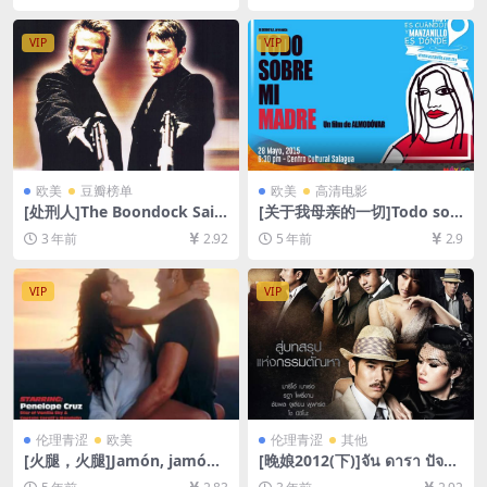
减资源][网盘在线播放/下载]
放/下载][MP4/6.7GB][中英字
[MP4/21GB][中英字幕]
幕]
VIP
VIP
欧美
豆瓣榜单
欧美
高清电影
[处刑人]The Boondock Sain
[关于我母亲的一切]Todo sob
ts (1999)[百度网盘+夸克网盘
re mi madre (1999)[百度网
3 年前
2.92
5 年前
2.9
1080P超清未删减资源][网盘
盘+迅雷云盘资源1080P超清
在线播放/下载][MP4/6.9GB]
未删减][MP4/6.5GB][中文字
[中英字幕]
幕]
VIP
VIP
伦理青涩
欧美
伦理青涩
其他
[火腿，火腿]Jamón, jamón
[晚娘2012(下)]จัน ดารา ปัจฉิ
(1992)完整版[百度网盘+迅雷
มบท (2013)[百度网盘+迅雷云