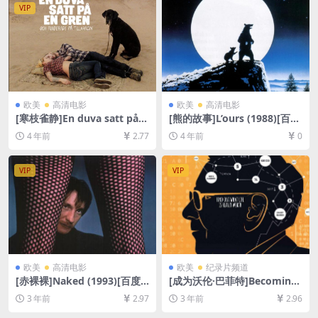
VIP
欧美
高清电影
欧美
高清电影
[寒枝雀静]En duva satt på e
[熊的故事]L’ours (1988)[百度
n gren och funderade på til
网盘+迅雷云盘资源1080P超
4 年前
2.77
4 年前
0
lvaron (2014)[百度网盘+迅雷
清未删减][MP4/6.2GB][中英
云盘资源1080P超清未删减]
字幕]
[MP4/6.3GB][中文字幕]
VIP
VIP
欧美
高清电影
欧美
纪录片频道
[赤裸裸]Naked (1993)[百度
[成为沃伦·巴菲特]Becoming
网盘+夸克网盘1080P超清未
Warren Buffett (2017)[百度
3 年前
2.97
3 年前
2.96
删减资源][网盘在线播放/下
网盘+夸克网盘1080P超清未
载][MP4/8.5GB][中文字幕]
删减资源][网盘在线播放/下