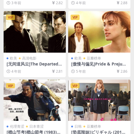
盘+夸克网盘1080P超清资源]
Tree of Life (2011)[百度网盘
3 年前
2.82
4 年前
2.88
[网盘在线播放/下载][MP4/5.
+迅雷云盘资源1080P超清未
3GB][中文字幕]
删减][MP4/11GB][中英字幕]
VIP
VIP
欧美
高清电影
欧美
豆瓣榜单
[无间道风云]The Departed
[傲慢与偏见]Pride & Prejudi
(2006)[百度网盘+迅雷云盘资
ce (2005)[百度网盘+迅雷云盘
4 年前
2.81
5 年前
2.86
源1080P超清未删减][MP4/9
资源1080P超清未删减][MP4/
GB][中英字幕]
8.3GB][中英字幕]
VIP
VIP
伦理青涩
日本青涩
日韩
豆瓣榜单
[楢山节考]楢山節考 (1983)完
[垫底辣妹]ビリギャル (2015)