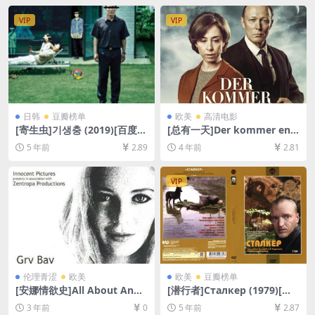
删减][MP4/10GB][中英字幕]
清未删减][MP4/5.5GB][中英
字幕]
VIP
VIP
日韩
豆瓣榜单
欧美
高清电影
[寄生虫]기생충 (2019)[百度网
[总有一天]Der kommer en d
盘+夸克网盘+迅雷云盘资源10
ag (2016)[百度网盘+迅雷云盘
5 年前
2.89
4 年前
2.81
80P超清未删减][MP4/8.5GB]
资源1080P超清未删减][MP4/
[韩语中字]
7.6GB][中文字幕]
VIP
伦理青涩
欧美
欧美
豆瓣榜单
[安娜情欲史]All About Anna
[潜行者]Сталкер (1979)[百
(2005)[百度网盘+夸克网盘10
度网盘+夸克网盘+迅雷云盘资
3 年前
0
5 年前
2.87
80P超清未删减资源][网盘下
源1080P超清][MP4/10GB][中