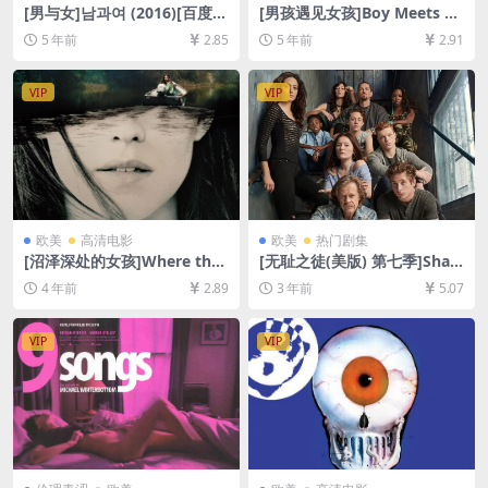
[男与女]남과여 (2016)[百度网
[男孩遇见女孩]Boy Meets Gi
盘+迅雷云盘资源1080P超清
rl (1984)[百度网盘+迅雷云盘
5 年前
2.85
5 年前
2.91
未删减][MP4/6.6GB][韩语中
资源1080P超清未删减][MP4/
字]
6.5GB][台版中字]
VIP
VIP
欧美
高清电影
欧美
热门剧集
[沼泽深处的女孩]Where the
[无耻之徒(美版) 第七季]Sha
Crawdads Sing (2022)[百度
meless Season 7 (2016)[百
4 年前
2.89
3 年前
5.07
网盘+迅雷云盘资源1080P超
度网盘+夸克网盘1080P超清
清未删减][MP4/7.8GB][中英
未删减资源][网盘在线播放/下
字幕]
载][MP4/36GB][中英字幕]
VIP
VIP