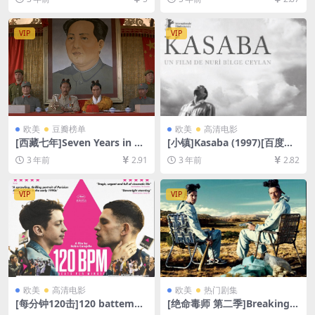
减资源][网盘下载][MP4/20G
盘+迅雷云盘资源1080P超清
B][国语中字]【手机/平板无法
未删减][MP4/11GB][中英字
在线播放，请使用电脑下载防
幕]
VIP
VIP
和谐压缩包（含解压密码）】
欧美
豆瓣榜单
欧美
高清电影
[西藏七年]Seven Years in Ti
[小镇]Kasaba (1997)[百度网
bet(1997)[百度网盘+夸克网
盘+夸克网盘1080P超清资源]
3 年前
2.91
3 年前
2.82
盘1080P超清未删减资源][网
[网盘在线播放/下载][MP4/5.
盘在线播放/下载][MP4/8.8G
3GB][中文字幕]
B][中文字幕][视频文件+防和
VIP
VIP
谐加密压缩包]
欧美
高清电影
欧美
热门剧集
[每分钟120击]120 battemen
[绝命毒师 第二季]Breaking B
ts par minute (2017)[百度网
ad Season 2 (2009)[百度网