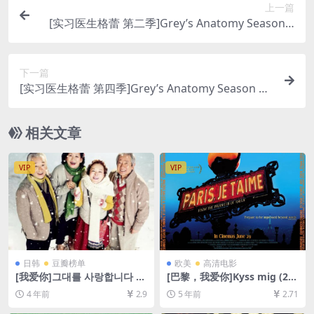
上一篇
[实习医生格蕾 第二季]Grey’s Anatomy Season 2
(2005)[百度网盘+夸克网盘1080P超清未删减资源]
[网盘在线播放/下载][MP4/74GB][奈飞官方中字]
下一篇
[实习医生格蕾 第四季]Grey’s Anatomy Season 4
(2007)[百度网盘+夸克网盘1080P超清未删减资源]
[网盘在线播放/下载][MP4/47GB][奈飞官方中字]
相关文章
VIP
VIP
日韩
豆瓣榜单
欧美
高清电影
[我爱你]그대를 사랑합니다 (2
[巴黎，我爱你]Kyss mig (20
011)[百度网盘+迅雷云盘资源
11)[百度网盘+迅雷云盘资源1
4 年前
2.9
5 年前
2.71
1080P超清未删减][MP4/6G
080P超清未删减][MP4/6.7G
B][韩语中字]
B][原声中字]