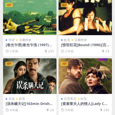
VIP
VIP
华语
豆瓣榜单
欧美
豆瓣榜单
[春光乍泄]春光乍洩 (1997)数
[惊世狂花]Bound (1996)[百
码修复版[百度网盘+迅雷云盘
度网盘+夸克网盘1080P超清
5 年前
2.93
2 年前
2.8
资源1080P超清未删减][MP4/
未删减资源][网盘在线播放/下
6.8GB][粤语中字]
载][MP4/7.5GB][中英字幕]
VIP
VIP
其他
欧美
伦理青涩
欧美
[误杀瞒天记]163min Drishya
[查泰莱夫人的情人]Lady Cha
m (2015)[百度网盘+夸克网盘
tterley’s Lover (2015)[百度
4 年前
2.8
3 年前
2.82
+迅雷云盘资源1080P超清未
网盘+迅雷云盘资源1080P超