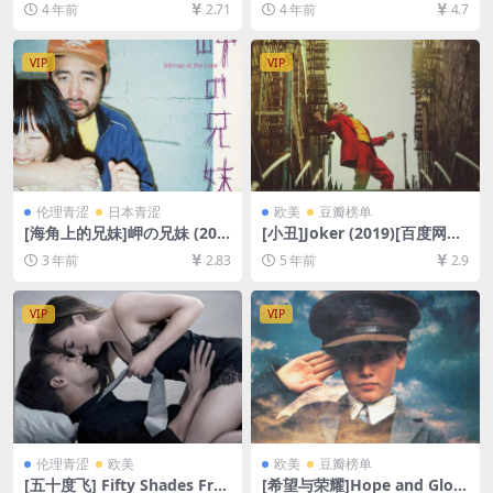
4 年前
2.71
4 年前
4.7
盘+迅雷云盘资源1080P超清
盘+夸克网盘1080P超清未删
未删减][MP4/8.6GB][中文字
减资源][网盘在线播放/下载]
幕]
[MP4/37GB][中英字幕]
VIP
VIP
伦理青涩
日本青涩
欧美
豆瓣榜单
[海角上的兄妹]岬の兄妹 (201
[小丑]Joker (2019)[百度网盘
8)[百度网盘+迅雷云盘资源10
+迅雷云盘资源1080P超清未
3 年前
2.83
5 年前
2.9
80P超清未删减][MP4/3GB]
删减][MP4/7.7GB][中英字幕]
[日语中字]
VIP
VIP
伦理青涩
欧美
欧美
豆瓣榜单
[五十度飞] Fifty Shades Free
[希望与荣耀]Hope and Glory