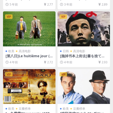
d (2018)110分钟(未分级版)
(1987)[百度网盘+夸克网盘10
5 年前
2.77
3 年前
2.89
[百度网盘+迅雷云盘+夸克网
80P超清未删减资源][网盘在
盘资源1080P][MP4/7GB][中
线播放/下载][MP4/7.2GB][中
英字幕]【视频文件+防和谐压
英字幕]
VIP
VIP
缩包（含解压密码）】
欧美
高清电影
日韩
高清电影
[第八日]Le huitième jour (1
[抛掉书本上街去]書を捨てよ
996)[百度网盘+迅雷云盘资源
町へ出よう (1971)[百度网盘
4 年前
2.72
4 年前
2.93
1080P超清未删减][MP4/7.6G
+迅雷云盘资源1080P超清未
B][中文字幕]
删减][MP4/8.7GB][日语中字]
VIP
VIP
欧美
豆瓣榜单
欧美
豆瓣榜单