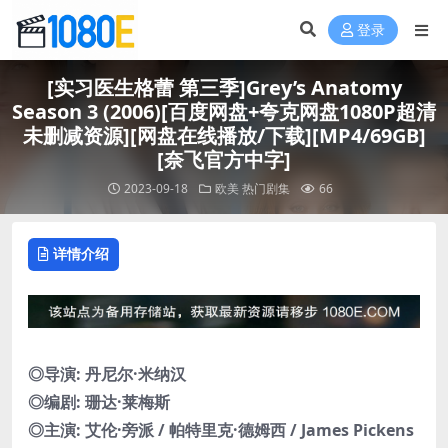
登录
[实习医生格蕾 第三季]Grey’s Anatomy
Season 3 (2006)[百度网盘+夸克网盘1080P超清
未删减资源][网盘在线播放/下载][MP4/69GB]
[奈飞官方中字]
2023-09-18
欧美
热门剧集
66
详情介绍
◎导演: 丹尼尔·米纳汉
◎编剧: 珊达·莱梅斯
◎主演: 艾伦·旁派 / 帕特里克·德姆西 / James Pickens