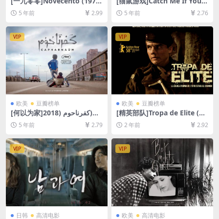
[一九零零]Novecento (1976)
[猫鼠游戏]Catch Me If You C
315min完整版[百度网盘+迅
an (2002)[百度网盘+迅雷云盘
5 年前
2.99
5 年前
2.76
雷云盘资源1080P超清未删减]
资源1080P超清未删减][MP4/
[MP4/19GB][中英字幕]
9.1GB][中英字幕]
VIP
VIP
欧美
豆瓣榜单
欧美
豆瓣榜单
[何以为家]كفرناحوم (2018)
[精英部队]Tropa de Elite (20
[百度网盘+迅雷云盘资源1080
07)[百度网盘+夸克网盘1080P
5 年前
2.79
2 年前
2.92
P超清][MP4/8.1GB][中文字
超清未删减资源][网盘在线播
幕]
放/下载][MP4/7.3GB][中英字
幕]
VIP
VIP
日韩
高清电影
欧美
高清电影