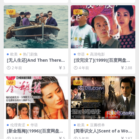
载][MKV/2.4GB][中英字幕]
文字幕]
【手机/平板无法在线播放，请
VIP
VIP
使用电脑下载防和谐压缩包
（含解压密码）】
欧美
热门剧集
华语
高清电影
[无人生还]And Then There
[没完没了](1999)[百度网盘
Were None (2015)[百度网盘
+迅雷云盘资源1080P超清][M
2 年前
3
4 年前
2.88
+夸克网盘1080P超清未删减
P4/5.7GB][中文字幕]
资源][网盘在线播放/下载][MP
4/11GB][中英字幕]
VIP
VIP
伦理青涩
华语
欧美
豆瓣榜单
[新金瓶梅](1996)[百度网盘
[闻香识女人]Scent of a Wo
+夸克网盘DVD原盘高清未删
man (1992)[百度网盘+夸克网
3 年前
5
5 年前
2.87