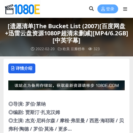
登录
[遗愿清单]The Bucket List (2007)[百度网盘
+迅雷云盘资源1080P超清未删减][MP4/6.2GB]
[中英字幕]
2022-02-20
欧美
豆瓣榜单
323
详情介绍
◎导演: 罗伯·莱纳
◎编剧: 贾斯汀·扎克汉姆
◎主演: 杰克·尼科尔森 / 摩根·弗里曼 / 西恩·海耶斯 / 贝
弗利·陶德 / 罗伯·莫洛 / 更多…