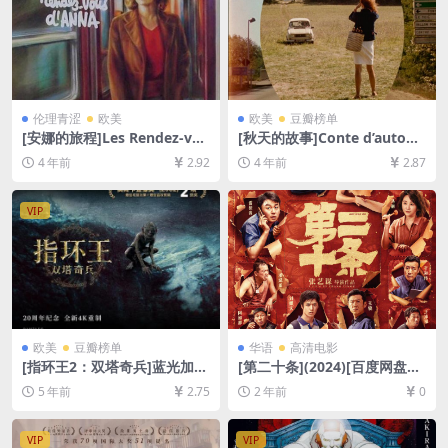
伦理青涩
欧美
欧美
豆瓣榜单
[安娜的旅程]Les Rendez-vou
[秋天的故事]Conte d’autom
s d’Anna (1978)[百度网盘+迅
ne (1998)[百度网盘+迅雷云盘
4 年前
2.92
4 年前
2.87
雷云盘资源DVD原盘转制高清
资源1080P超清未删减][MP4/
未删减][MP4/3.7GB][中文字
6GB][中文字幕]
幕]
VIP
欧美
豆瓣榜单
华语
高清电影
[指环王2：双塔奇兵]蓝光加长
[第二十条](2024)[百度网盘
版(2002)[百度网盘+迅雷云盘
+夸克网盘1080P超清未删减
5 年前
2.75
2 年前
0
资源1080P超清][MP4/15GB]
资源][网盘在线播放/下载][MP
[中英字幕]
4/9.2GB][中文字幕]
VIP
VIP