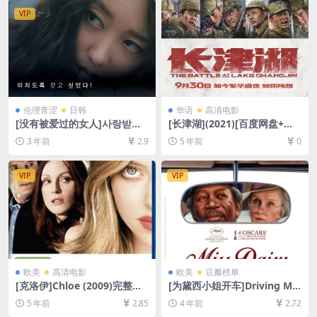
VIP
伦理青涩
日韩
华语
高清电影
[没有被爱过的女人]사랑받지
[长津湖](2021)[百度网盘+迅
못한 여자 (2017)[百度网盘
雷云盘资源1080P超清未删减]
3 年前
2.9
5 年前
0
+迅雷云盘资源1080P超清未
[MP4/19GB][中英字幕]
删减][MP4/5GB][韩语中字]
VIP
VIP
欧美
高清电影
欧美
豆瓣榜单
[克洛伊]Chloe (2009)完整版
[为黛西小姐开车]Driving Mis
[百度网盘+迅雷云盘资源1080
s Daisy (1989)[百度网盘+迅
5 年前
2.85
4 年前
2.72
P超清未删减][MP4/5.8GB][中
雷云盘资源1080P超清未删减]