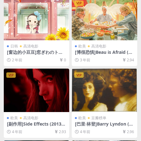
VIP
日韩
高清电影
欧美
高清电影
[窗边的小豆豆]窓ぎわのトッ
[博很恐惧]Beau is Afraid (20
トちゃん (2023)[百度网盘+夸
23)[百度网盘+迅雷云盘资源1
2 年前
0
3 年前
2.94
克网盘1080P超清未删减资源]
080P超清未删减][MP4/10G
[网盘在线播放/下载][MP4/7.
B][中英字幕]
7GB][中文字幕]
VIP
VIP
欧美
高清电影
欧美
豆瓣榜单
[副作用]Side Effects (2013)
[巴里·林登]Barry Lyndon (19
[百度网盘+迅雷云盘资源1080
75)[百度网盘+迅雷云盘资源1
4 年前
2.93
4 年前
2.96
P超清未删减][MP4/6GB][中
080P超清未删减][MP4/12G
英字幕]
B][中英字幕]