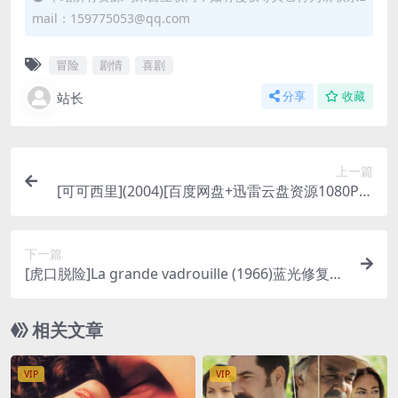
mail：159775053@qq.com
冒险
剧情
喜剧
站长
分享
收藏
上一篇
[可可西里](2004)[百度网盘+迅雷云盘资源1080P超
清未删减][MP4/5.6GB][中文字幕]
下一篇
[虎口脱险]La grande vadrouille (1966)蓝光修复版
[百度网盘+迅雷云盘资源1080P超清未删减][MP4/
7.9GB][中英字幕]
相关文章
VIP
VIP