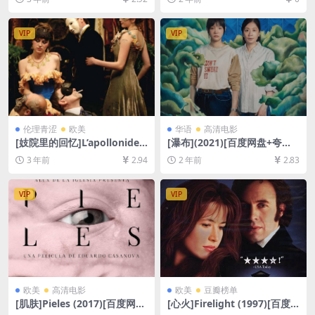
减资源][网盘在线播放/下载]
超清未删减资源][网盘在线播
[MP4/6.2GB][粤语中字]
放/下载][MP4/8.5GB][中英字
幕]
VIP
VIP
伦理青涩
欧美
华语
高清电影
[妓院里的回忆]L’apollonide
[瀑布](2021)[百度网盘+夸克
(Souvenirs de la maison cl
网盘1080P超清未删减资源]
3 年前
2.94
2 年前
2.83
ose) (2011)[百度网盘+迅雷云
[网盘在线播放/下载][MP4/3.
盘资源1080P超清未删减][MP
2GB][中文字幕]
4/7GB][中文字幕]
VIP
VIP
欧美
高清电影
欧美
豆瓣榜单
[肌肤]Pieles (2017)[百度网盘
[心火]Firelight (1997)[百度
+夸克网盘1080P超清未删减
网盘+夸克网盘1080P超清未