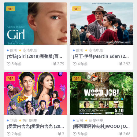
英字幕]
[MP4/6.4GB][中英字幕]
VIP
VIP
欧美
高清电影
欧美
高清电影
[女孩]Girl (2018)完整版[百度
[马丁·伊登]Martin Eden (201
网盘+迅雷云盘资源1080P超
9)[百度网盘+迅雷云盘资源10
5 年前
2.79
4 年前
2.92
清未删减][MP4/5.1GB][原声
80P超清未删减][MP4/8GB]
中字]
[中文字幕]
VIP
VIP
华语
热门剧集
日韩
豆瓣榜单
[爱爱内含光]愛愛內含光 (202
[哪啊哪啊神去村]WOOD JO
4)[百度网盘+夸克网盘1080P
B！神去なあなあ日常 (2014)
2 年前
3
5 年前
2.68
超清未删减资源][网盘在线播
[百度网盘+夸克网盘+迅雷云