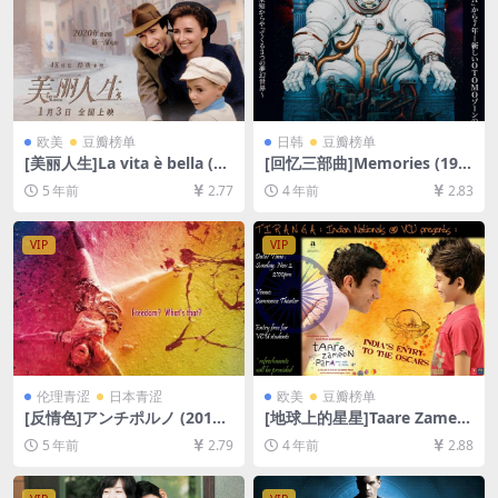
欧美
豆瓣榜单
日韩
豆瓣榜单
[美丽人生]La vita è bella (19
[回忆三部曲]Memories (199
97)[百度网盘+迅雷云盘资源1
5)[百度网盘+夸克网盘+迅雷云
5 年前
2.77
4 年前
2.83
080P超清未删减][MP4/7.5G
盘资源1080P超清未删减][MP
B][原声中字]
4/7.3GB][日语中字]
VIP
VIP
伦理青涩
日本青涩
欧美
豆瓣榜单
[反情色]アンチポルノ (2016)
[地球上的星星]Taare Zamee
76min[百度网盘+迅雷云盘资
n Par (2007)[百度网盘+迅雷
5 年前
2.79
4 年前
2.88
源1080P超清][MP4/4.8GB]
云盘资源1080P超清未删减]
[日语中字]【视频文件+防和谐
[MP4/10GB][中文字幕]
压缩包（含解压密码）】