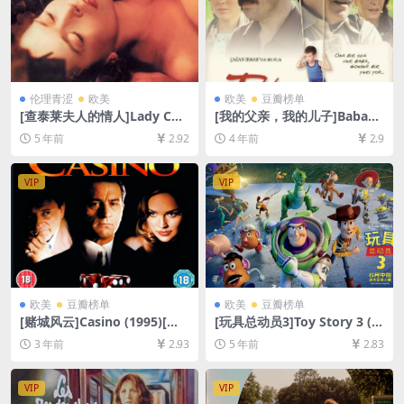
伦理青涩
欧美
欧美
豆瓣榜单
[查泰莱夫人的情人]Lady Cha
[我的父亲，我的儿子]Babam
tterley’s Lover (1981)[百度
ve Oğlum (2005)[百度网盘
5 年前
2.92
4 年前
2.9
网盘+迅雷云盘资源1080P超
+迅雷云盘资源1080P超清未
清未删减][MP4/6.4GB][中英
删减][MP4/7.3GB][中文字幕]
字幕]
VIP
VIP
欧美
豆瓣榜单
欧美
豆瓣榜单
[赌城风云]Casino (1995)[百
[玩具总动员3]Toy Story 3 (2
度网盘+夸克网盘1080P超清
010)[百度网盘+迅雷云盘资源
3 年前
2.93
5 年前
2.83
未删减资源][网盘在线播放/下
1080P超清未删减][MP4/6.7G
载][MP4/11GB][中英字幕]
B][中英字幕]
VIP
VIP