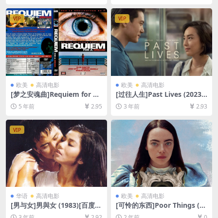
放/下载][MP4/12GB][中文字
盘资源1080P超清未删减][MP
幕]
4/7.5GB][日语中字]
VIP
VIP
欧美
高清电影
欧美
高清电影
[梦之安魂曲]Requiem for a
[过往人生]Past Lives (2023)
Dream (2000)[百度网盘+夸
[百度网盘+夸克网盘1080P超
5 年前
2.95
3 年前
2.93
克网盘+迅雷云盘资源1080P
清未删减资源][网盘在线播放/
超清未删减][MP4/6GB][中英
下载][MP4/9GB][中文字幕]
字幕]
VIP
华语
高清电影
欧美
高清电影
[男与女]男與女 (1983)[百度网
[可怜的东西]Poor Things (20
盘+夸克网盘1080P超清未删
23)[百度网盘+夸克网盘1080P
3 年前
2.92
2 年前
0