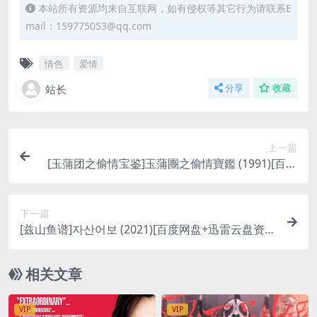
本站所有资源均来自互联网，如有侵权等其它行为请联系E
mail：159775053@qq.com
情色
爱情
站长
分享
收藏
上一篇
[玉蒲团之偷情宝鉴]玉蒲團之偷情寶鑑 (1991)[百度
网盘+迅雷云盘资源1080P超清未删减][MP4/6.1GB]
[粤语中字]【手机无法在线播放，请下载防和谐压缩
下一篇
包（含解压密码）】
[兹山鱼谱]자산어보 (2021)[百度网盘+迅雷云盘资源
1080P超清未删减][MP4/5.3GB][韩语中字]
相关文章
VIP
VIP