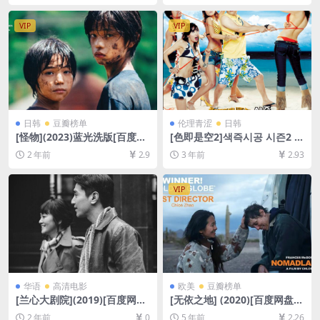
声中英字幕]【手机无法在线播
线播放/下载][MP4/7.5GB][中
放，请下载防和谐压缩包（含
英字幕]
VIP
VIP
解压密码）】
日韩
豆瓣榜单
伦理青涩
日韩
[怪物](2023)蓝光洗版[百度网
[色即是空2]색즉시공 시즌2 (2
盘+夸克网盘1080P超清未删
007)[百度网盘+迅雷云盘资源
2 年前
2.9
3 年前
2.93
减资源][网盘在线播放/下载]
1080P超清未删减][MP4/6G
[MP4/8GB][中文字幕]
B][韩语中字]
VIP
华语
高清电影
欧美
豆瓣榜单
[兰心大剧院](2019)[百度网盘
[无依之地] (2020)[百度网盘
+夸克网盘1080P超清未删减
+迅雷云盘资源1080P超清未
2 年前
0
5 年前
2.26