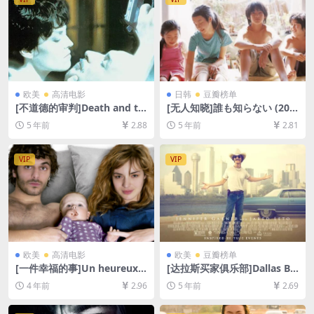
欧美
高清电影
日韩
豆瓣榜单
[不道德的审判]Death and th
[无人知晓]誰も知らない (200
e Maiden (1994)[百度网盘
4)[百度网盘+迅雷云盘资源10
5 年前
2.88
5 年前
2.81
+夸克网盘+迅雷云盘资源1080
80P超清未删减][MP4/9.1GB]
P超清未删减][MP4/6.5GB][中
[日语中字]
英字幕]
VIP
VIP
欧美
高清电影
欧美
豆瓣榜单
[一件幸福的事]Un heureux é
[达拉斯买家俱乐部]Dallas Bu
vénement (2011)[百度网盘
yers Club (2013)完整版[百度
4 年前
2.96
5 年前
2.69
+迅雷云盘资源1080P超清未
网盘+迅雷云盘资源1080P超
删减][MP4/6.6GB][中文字幕]
清未删减][MP4/7.3GB][中英
字幕]