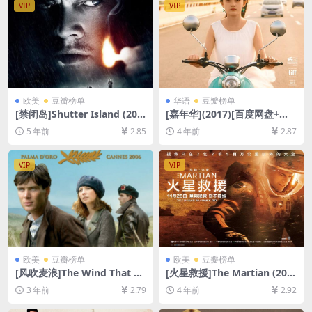
VIP
VIP
欧美
豆瓣榜单
华语
豆瓣榜单
[禁闭岛]Shutter Island (201
[嘉年华](2017)[百度网盘+迅
0)[百度网盘+迅雷云盘资源10
雷云盘资源1080P超清未删减]
5 年前
2.85
4 年前
2.87
80P超清未删减][MP4/8.5GB]
[MP4/GB][中英字幕]
[中英字幕]
VIP
VIP
欧美
豆瓣榜单
欧美
豆瓣榜单
[风吹麦浪]The Wind That Sh
[火星救援]The Martian (201
akes the Barley (2006)[百度
5)[百度网盘+迅雷云盘资源10
3 年前
2.79
4 年前
2.92
网盘+夸克网盘1080P超清未
80P超清未删减][MP4/10GB]
删减资源][网盘在线播放/下
[中英字幕]