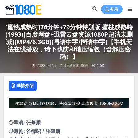
登录
[蜜桃成熟时]76分钟+79分钟特别版 蜜桃成熟時
(1993)[百度网盘+迅雷云盘资源1080P超清未删
减][MP4/6.3GB][粤语中字/国语中字]【手机无
法在线播放，请下载防和谐压缩包（含解压密
码）】
2022-04-15
伦理青涩
华语
1.6K
详情介绍
◎导演: 张肇麟
◎编剧: 谷德昭 / 张肇麟