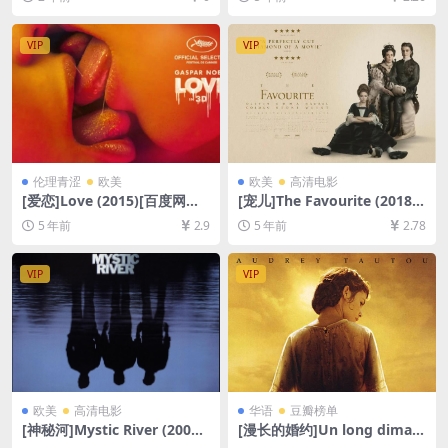
资源][网盘在线播放/下载][MP
删减][MP4/6.4GB][特效中英
4/8.2GB][中英字幕]
字幕]
VIP
VIP
伦理青涩
欧美
欧美
高清电影
[爱恋]Love (2015)[百度网盘
[宠儿]The Favourite (2018)
+夸克网盘+迅雷云盘资源1080
[百度网盘+迅雷云盘资源1080
5 年前
2.9
5 年前
2.78
P超清][MP4/8.6GB][原声中
P超清未删减][MP4/7.5GB][中
字]【手机在线无法观看，请下
英字幕]
载防和谐压缩包（含解压密
VIP
VIP
码）】
欧美
高清电影
华语
豆瓣榜单
[神秘河]Mystic River (2003)
[漫长的婚约]Un long diman
[百度网盘+迅雷云盘资源1080
che de fiançailles (2004)[百