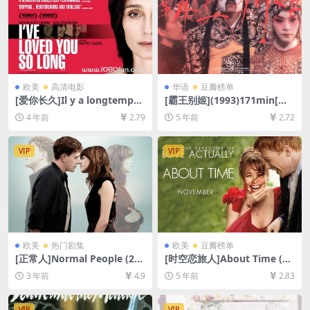
欧美
高清电影
华语
豆瓣榜单
[爱你长久]Il y a longtemps
[霸王别姬](1993)171min[百
que je t’aime (2008)[百度网
度网盘+迅雷云盘资源1080P
4 年前
2.79
5 年前
2.72
盘+迅雷云盘资源1080P超清
超清未删减][MP4/10GB][原
未删减][MP4/7.6GB][中文字
声中字]
幕]
VIP
VIP
欧美
热门剧集
欧美
豆瓣榜单
[正常人]Normal People (202
[时空恋旅人]About Time (20
0)[百度网盘+夸克网盘1080P
13)[百度网盘+迅雷云盘资源1
3 年前
4.9
5 年前
2.83
超清未删减资源][网盘在线播
080P超清未删减][MP4/8.0G
放/下载][MP4/24GB][中英字
B][中英字幕]
幕]
VIP
VIP