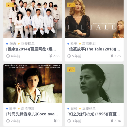
载][MP4/8GB][中英字幕]
VIP
VIP
华语
豆瓣榜单
欧美
高清电影
[推拿](2014)[百度网盘+迅雷
[信笺故事]The Tale (2018)[百
云盘资源1080P超清未删减]
度网盘+迅雷云盘资源1080P
4 年前
2.88
5 年前
2.76
[MP4/7GB][中文字幕]
超清未删减][MP4/7.5GB][中
英字幕]
VIP
欧美
高清电影
日韩
豆瓣榜单
[时尚先锋香奈儿]Coco avant
[幻之光]幻の光 (1995)[百度网
Chanel (2009)[百度网盘+夸
盘+夸克网盘1080P超清未删
2 年前
0
3 年前
2.94
克网盘1080P超清未删减资源]
减资源][网盘在线播放/下载]