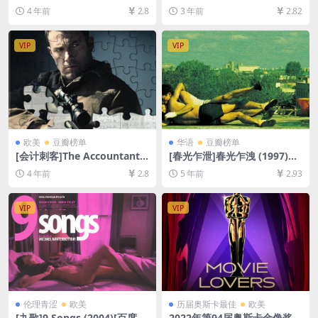
rk (2002)[百度网盘+迅雷云盘
网盘+夸克网盘1080P超清未
4 年前
2.8
3 年前
2.82
资源1080P超清未删减][MP4/
删减资源][网盘在线播放/下
10GB][中英字幕]
载][MP4/4.2GB][中文字幕]
VIP
VIP
欧美
豆瓣榜单
华语
豆瓣榜单
[会计刺客]The Accountant
[春光乍泄]春光乍洩 (1997)数
(2016)[百度网盘+迅雷云盘资
码修复版[百度网盘+迅雷云盘
4 年前
2.8
5 年前
2.93
源1080P超清未删减][MP4/8.
资源1080P超清未删减][MP4/
2GB][中英字幕]
6.8GB][粤语中字]
VIP
VIP
伦理青涩
欧美
历届奥斯卡最佳
欧美
[九歌]9 Songs (2004)[百度网
2022年第94届奥斯卡金像奖-