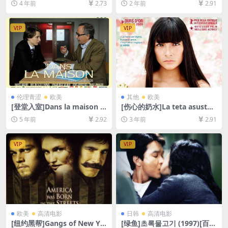
4 年前
2.73
2 年前
2.91
P超清未删减][MP4/8.9GB][中
度网盘+夸克网盘1080P超清
英字幕]
未删减资源][网盘在线播放/下
载][MP4/8.6GB][中文字幕]
VIP
VIP
伦理青涩
欧美
其他
欧美
[登堂入室]Dans la maison (2
[伤心的奶水]La teta asustad
012)[百度网盘+迅雷云盘资源
a (2009)[百度网盘+夸克网盘1
5 年前
2.92
3 年前
2.91
1080P超清未删减][MP4/6.6G
080P超清未删减资源][网盘在
B][中法字幕]
线播放/下载][MP4/6.3GB][中
文字幕]
VIP
VIP
欧美
高清电影
日韩
高清电影
[纽约黑帮]Gangs of New Yo
[绿鱼]초록물고기 (1997)[百度