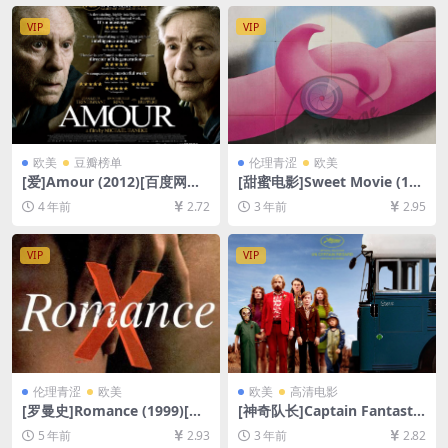
[网盘在线播放/下载][MP4/7.
[MP4/7.1GB][中文字幕]
2GB][中文字幕]
VIP
VIP
欧美
豆瓣榜单
伦理青涩
欧美
[爱]Amour (2012)[百度网盘
[甜蜜电影]Sweet Movie (197
+迅雷云盘资源1080P超清未
4)[百度网盘+迅雷云盘资源10
4 年前
2.72
3 年前
2.95
删减][MP4/8GB][中文字幕]
80P超清未删减][MP4/5GB]
[中文字幕]
VIP
VIP
伦理青涩
欧美
欧美
高清电影
[罗曼史]Romance (1999)[百
[神奇队长]Captain Fantastic
度网盘+迅雷云盘资源1080P
(2016)[百度网盘+夸克网盘10
5 年前
2.93
3 年前
2.82
超清未删减][MP4/6.3GB][原
80P超清未删减资源][网盘在