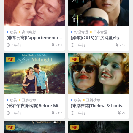
欧美
高清电影
伦理青涩
日本青涩
[非常公寓]L’appartement (1
[娼年](2018)[百度网盘+迅雷
996)[百度网盘+夸克网盘1080
云盘资源1080P超清未删减]
3 年前
2.81
5 年前
2.96
P超清未删减资源][网盘在线播
[MP4/7.3GB][日语中字]【手
放/下载][MP4/4GB][中文字
机无法在线播放，请PC下载防
幕]
和谐压缩包（含解压密码）】
VIP
VIP
欧美
豆瓣榜单
欧美
豆瓣榜单
[爱在午夜降临前]Before Mid
[末路狂花]Thelma & Louise
night (2013)[百度网盘+迅雷
(1991)[百度网盘+夸克网盘资
5 年前
2.87
5 年前
2.8
云盘资源1080P超清未删减]
源1080P超清未删减][MP4/8.
[MP4/6.9GB][中英字幕]
2GB][中英字幕]
VIP
VIP