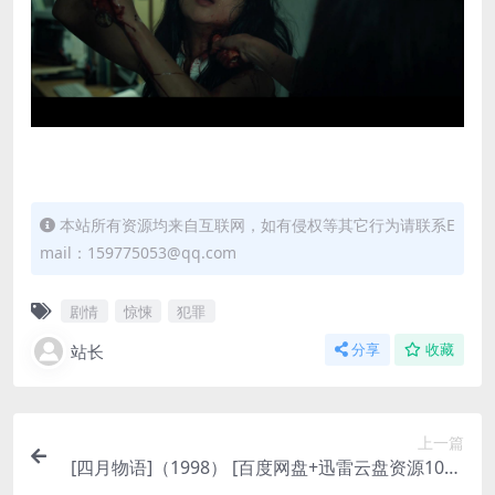
本站所有资源均来自互联网，如有侵权等其它行为请联系E
mail：159775053@qq.com
剧情
惊悚
犯罪
站长
分享
收藏
上一篇
[四月物语]（1998） [百度网盘+迅雷云盘资源1080
P超清][MP4/3.9GB][日语中字]