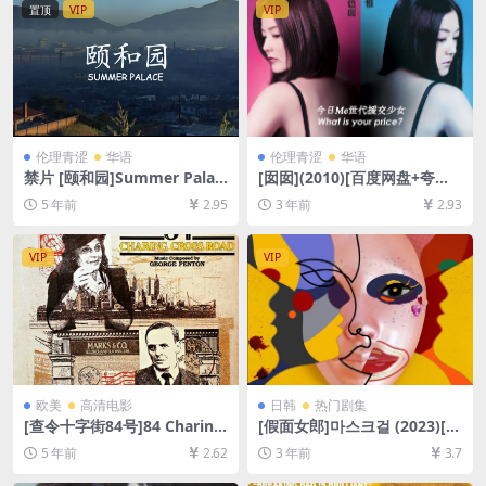
置顶
VIP
VIP
伦理青涩
华语
伦理青涩
华语
禁片 [颐和园]Summer Palac
[囡囡](2010)[百度网盘+夸克
e(2006)[百度网盘+夸克网盘
网盘1080P超清未删减资源]
5 年前
2.95
3 年前
2.93
+迅雷云盘资源未删减1080P
[网盘在线播放/下载][MP4/5.
高清][MP4/7GB][中英字幕]
6GB][粤语中字]
VIP
VIP
欧美
高清电影
日韩
热门剧集
[查令十字街84号]84 Charing
[假面女郎]마스크걸 (2023)[百
Cross Road (1987)[百度网盘
度网盘+夸克网盘1080P超清
5 年前
2.62
3 年前
3.7
+迅雷云盘资源1080P超清未
未删减资源][网盘在线播放/下
删减][MP4/5.8GB][中英字幕]
载][MP4/11GB][韩语中字]