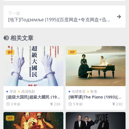
下一篇
[地下]Подземље (1995)[百度网盘+夸克网盘+迅雷
云盘资源1080P超清未删减][MP4/8.7GB][原声中文
字幕]
相关文章
VIP
VIP
华语
高清电影
伦理青涩
欧美
[超级大国民]超級大國民 (199
[钢琴课]The Piano (1993)[百
6)[百度网盘+夸克网盘1080P
度网盘+迅雷云盘资源1080P
3 年前
2.93
5 年前
2.92
超清未删减资源][网盘在线播
超清未删减][MP4/6.7GB][中
放/下载][MP4/7.6GB][中文字
英字幕]【视频文件+防和谐压
幕]
缩包（含解压密码）】
VIP