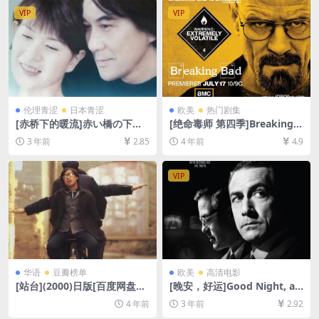
VIP
VIP
伦理青涩
日本青涩
欧美
热门剧集
[赤桥下的暖流]赤い橋の下の
[绝命毒师 第四季]Breaking B
ぬるい水 (2001)[百度网盘+迅
ad Season 4 (2011)[百度网
3 年前
2.85
4 年前
4.9
雷云盘资源1080P超清未删减]
盘+夸克网盘1080P超清未删
[MP4/7GB][日语中字]
减资源][网盘在线播放/下载]
[MP4/37GB][中英字幕]
VIP
华语
豆瓣榜单
欧美
高清电影
[站台](2000)日版[百度网盘
[晚安，好运]Good Night, an
+迅雷云盘资源1080P超清未
d Good Luck. (2005)[百度网
4 年前
3 年前
2.92
删减][MP4/7.8GB][中文字幕]
盘+夸克网盘1080P超清未删