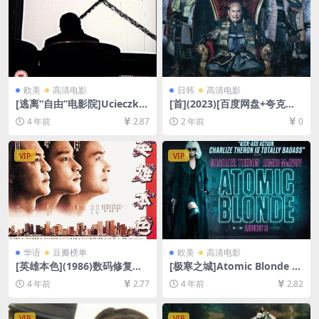
欧美
高清电影
日韩
高清电影
[逃离“自由”电影院]Ucieczka
[首](2023)[百度网盘+夸克网
z kina ‘Wolność’ (1990)[百
盘1080P超清未删减资源][网
4 年前
2.87
2 年前
0
度网盘+迅雷云盘资源1080P
盘在线播放/下载][MP4/5.3G
超清未删减][MP4/5.2GB][中
B][中文字幕]
文字幕]
VIP
VIP
华语
豆瓣榜单
欧美
高清电影
[英雄本色](1986)数码修复版
[极寒之城]Atomic Blonde (2
[百度网盘+迅雷云盘资源1080
017)[百度网盘+迅雷云盘资源
4 年前
2.77
4 年前
2.82
P超清未删减][MP4/6.2GB][粤
1080P超清未删减][MP4/7.5G
语中字]
B][中英字幕]
VIP
VIP