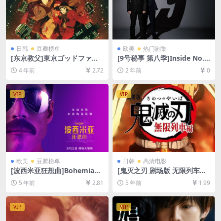
日韩
豆瓣榜单
欧美
热门剧集
[东京教父]東京ゴッドファー
[9号秘事 第八季]Inside No. 9
ザーズ (2003)[百度网盘+迅雷
Season 8 (2022)[百度网盘
4 年前
2.72
2 年前
0
云盘资源1080P超清未删减]
+夸克网盘1080P超清未删减
[MP4/4.7GB][日语中字]
资源][网盘在线播放/下载][MP
4/4.8GB][中英字幕]
VIP
VIP
欧美
豆瓣榜单
日韩
高清电影
[波西米亚狂想曲]Bohemian
[鬼灭之刃 剧场版 无限列车篇]
Rhapsody (2018)[百度网盘
(2020)[百度网盘+迅雷云盘资
5 年前
2.81
5 年前
1.99
+夸克网盘+迅雷云盘资源1080
源1080P超清未删减][MP4/6.
P超清未删减][MP4/8.9GB][中
5GB][特效中日双字]
英字幕]
VIP
VIP