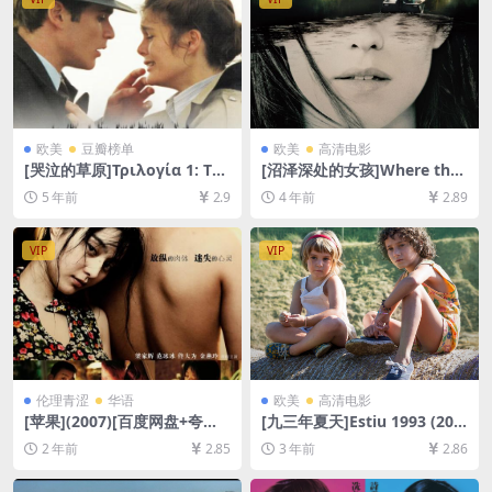
欧美
豆瓣榜单
欧美
高清电影
[哭泣的草原]Τριλογία 1: Το
[沼泽深处的女孩]Where the
Λιβάδι που δακρύζει (200
Crawdads Sing (2022)[百度
5 年前
2.9
4 年前
2.89
4)[百度网盘+迅雷云盘资源10
网盘+迅雷云盘资源1080P超
80P超清未删减][MP4/9.5GB]
清未删减][MP4/7.8GB][中英
[中文字幕]
字幕]
VIP
VIP
伦理青涩
华语
欧美
高清电影
[苹果](2007)[百度网盘+夸克
[九三年夏天]Estiu 1993 (201
网盘高清未删减资源][MP4/7.
7)[百度网盘+夸克网盘1080P
2 年前
2.85
3 年前
2.86
4GB][国语中字]【视频文件
超清未删减资源][网盘在线播
+防和谐压缩包（含解压密
放/下载][MP4/6.4GB][中文字
码）】
幕]