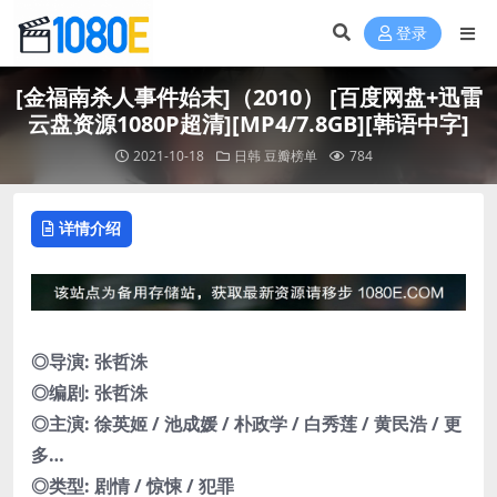
登录
[金福南杀人事件始末]（2010） [百度网盘+迅雷
云盘资源1080P超清][MP4/7.8GB][韩语中字]
2021-10-18
日韩
豆瓣榜单
784
详情介绍
◎导演: 张哲洙
◎编剧: 张哲洙
◎主演: 徐英姬 / 池成媛 / 朴政学 / 白秀莲 / 黄民浩 / 更
多…
◎类型: 剧情 / 惊悚 / 犯罪