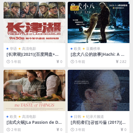
减资源][网盘在线播放/下载]
[MP4/6GB][中英字幕]
VIP
华语
高清电影
欧美
豆瓣榜单
[长津湖](2021)[百度网盘+迅
[忠犬八公的故事]Hachi: A Do
雷云盘资源1080P超清未删减]
g’s Tale (2009)[百度网盘+迅
5 年前
0
5 年前
2.82
[MP4/19GB][中英字幕]
雷云盘资源1080P超清未删减]
[MP4/5.9GB][中英字幕]
欧美
高清电影
日韩
纪录片频道
[法式火锅]La Passion de Do
[共犯者们]공범자들 (2017)[百
din Bouffant (2023)[百度网
度网盘+夸克网盘1080P超清
2 年前
0
3 年前
0
盘+夸克网盘1080P超清未删
未删减资源][网盘在线播放/下