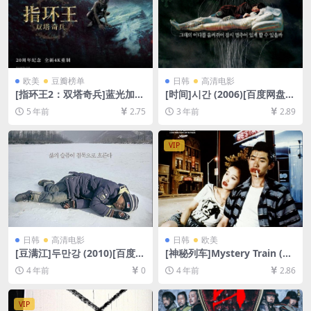
欧美
豆瓣榜单
日韩
高清电影
[指环王2：双塔奇兵]蓝光加长
[时间]시간 (2006)[百度网盘
版(2002)[百度网盘+迅雷云盘
+迅雷云盘资源1080P超清未
5 年前
2.75
3 年前
2.89
资源1080P超清][MP4/15GB]
删减][MP4/6GB][韩语中字]
[中英字幕]
VIP
日韩
高清电影
日韩
欧美
[豆满江]두만강 (2010)[百度网
[神秘列车]Mystery Train (19
盘+迅雷云盘资源720P高清未
89)[百度网盘+迅雷云盘资源1
4 年前
0
4 年前
2.86
删减][MP4/4.4GB][韩语中字]
080P超清未删减][MP4/6.8G
B][中英字幕]
VIP