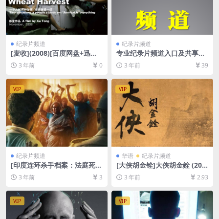
纪录片频道
纪录片频道
[麦收](2008)[百度网盘+迅雷
专业纪录片频道入口及共享账
云盘资源DVD高清][MP4/1.7
号
3 年前
0
3 年前
39
GB][中文字幕]
VIP
VIP
纪录片频道
华语
纪录片频道
[印度连环杀手档案：法庭死
[大侠胡金铨]大俠胡金銓 (202
刑]Indian Predator: Murder
2)[百度网盘+迅雷云盘资源10
3 年前
3
3 年前
2.93
in a Courtroom (2022)[百度
80P超清未删减][MP4/8GB]
网盘+迅雷云盘资源1080P超
[中文字幕]
清未删减][MP4/1.9GB][中文
VIP
VIP
字幕]